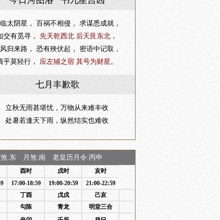
今日河图洛 书九星吉凶
临太阴星， 百祸不相侵， 求谋悉成就，
知交有觅寻，
先天乾西北 后天艮东北
，
风归来路， 恐有殃伏起， 密语中记取，
慎乎莫轻行，
应左辅之宿 其号为财星
。
七月丰歉歌
立秋无雨甚堪忧，万物从来难丰收
处暑若逢天下雨，纵然结实也难收
:东 月煞:南 老皇历月令:丙申
酉时
戌时
亥时
59
17:00-18:59
19:00-20:59
21:00-22:59
丁酉
戊戌
己亥
勾陈
青龙
明堂三合