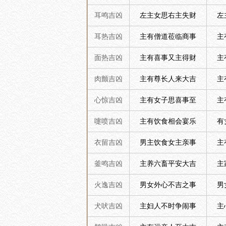
耳鸣吉凶
左主女思右主失财
左
耳热吉凶
主有僧道莅临商事
主
面热吉凶
主有喜事又主得财
主
肉颤吉凶
主有尊长人来大吉
主
心惊吉凶
主有女子思喜事至
主
嚏喷吉凶
主有饮食相会宴乐
有
衣留吉凶
男主饮食女主亲事
主
釜鸣吉凶
主养六畜平安大吉
主
火逸吉凶
男女外心不吉之事
男
犬吠吉凶
主妇人不时争闹事
主