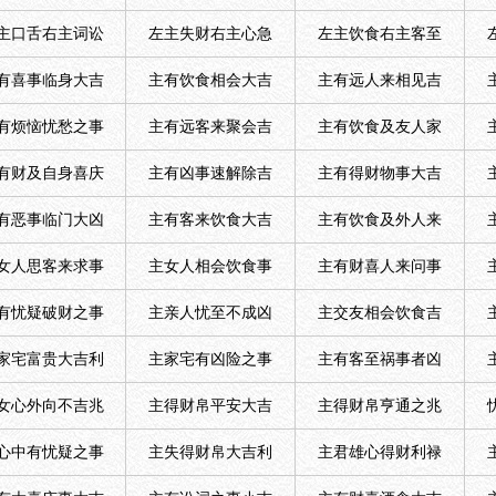
主口舌右主词讼
左主失财右主心急
左主饮食右主客至
有喜事临身大吉
主有饮食相会大吉
主有远人来相见吉
有烦恼忧愁之事
主有远客来聚会吉
主有饮食及友人家
有财及自身喜庆
主有凶事速解除吉
主有得财物事大吉
有恶事临门大凶
主有客来饮食大吉
主有饮食及外人来
女人思客来求事
主女人相会饮食事
主有财喜人来问事
有忧疑破财之事
主亲人忧至不成凶
主交友相会饮食吉
家宅富贵大吉利
主家宅有凶险之事
主有客至祸事者凶
女心外向不吉兆
主得财帛平安大吉
主得财帛亨通之兆
心中有忧疑之事
主失得财帛大吉利
主君雄心得财利禄