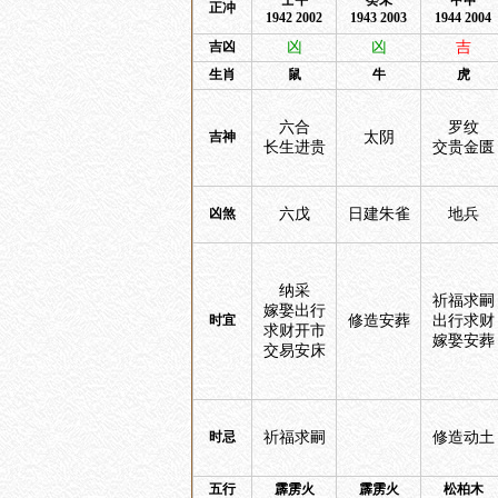
壬午
癸未
甲申
正冲
1942 2002
1943 2003
1944 2004
吉凶
凶
凶
吉
生肖
鼠
牛
虎
六合
罗纹
吉神
太阴
长生进贵
交贵金匮
凶煞
六戊
日建朱雀
地兵
纳采
祈福求嗣
嫁娶出行
时宜
修造安葬
出行求财
求财开市
嫁娶安葬
交易安床
时忌
祈福求嗣
修造动土
五行
霹雳火
霹雳火
松柏木