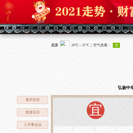
弘扬中
黄历首页
宜
黄道吉日
八字事业运