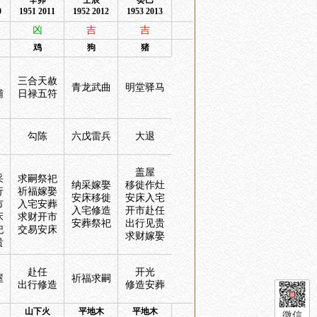
辛卯
壬辰
癸巳
0
1951 2011
1952 2012
1953 2013
凶
吉
吉
鸡
狗
猪
三合天赦
青龙武曲
明堂驿马
辅
日禄五符
勾陈
六戊雷兵
大退
盖屋
采
求嗣祭祀
纳采嫁娶
移徙作灶
行
祈福嫁娶
安床移徙
安床入宅
市
入宅安葬
入宅修造
开市赴任
床
求财开市
安葬祭祀
出行见贵
祀
交易安床
求财嫁娶
贵
赴任
开光
屋
祈福求嗣
出行修造
修造安葬
山下火
平地木
平地木
微信