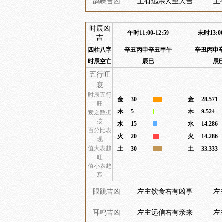
鹊噪吉凶
主有远亲人至大吉
主
时辰凶
午时11:00-12:59
未时13:00
吉
四柱八字
辛丑丙申辛丑甲午
辛丑丙申
时辰空亡
辰巳
辰
五行旺
衰
时辰五行
金
30
金
28.571
旺
木
5
木
9.524
衰之数据
按
水
15
水
14.286
百分比表
火
20
火
14.286
现
值大表趋
土
30
土
33.333
旺
值小表趋
衰
眼跳吉凶
左主饮食右有凶事
左
耳鸣吉凶
左主远信右有亲来
左