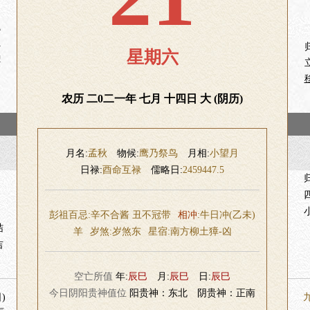
土
嗣
星期六
种
捉
农历 二0二一年 七月 十四日 大 (阴历)
月名:
孟秋
物候:
鹰乃祭鸟
月相:
小望月
日禄:
酉命互禄
儒略日:
2459447.5
彭祖百忌:辛不合酱 丑不冠带
相冲
:牛日冲(乙未)
结
羊
岁煞:
岁煞东
星宿:
南方柳土獐-凶
吉
空亡所值
年:
辰巳
月:
辰巳
日:
辰巳
今日阴阳贵神值位
阳贵神：东北 阴贵神：正南
)