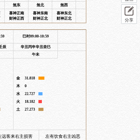
煞东
煞北
煞西
南
喜神正南
喜神东南
喜神东北
西
财神正西
财神正北
财神正北
分享
:59
巳时09:00-10:59
壬辰
辛丑丙申辛丑癸巳
午未
金
31.818
木
0
水
22.727
火
18.182
土
27.273
左远客来右主损害
左有饮食右主凶恶