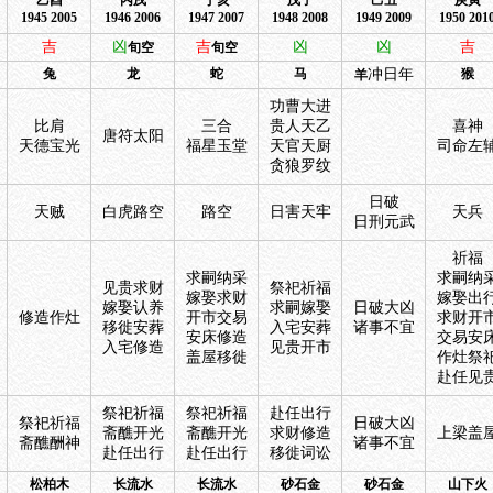
乙酉
丙戌
丁亥
戊子
己丑
庚寅
1945 2005
1946 2006
1947 2007
1948 2008
1949 2009
1950 201
吉
凶
吉
凶
凶
吉
旬空
旬空
兔
龙
蛇
马
冲日年
猴
羊
功曹大进
比肩
三合
贵人天乙
喜神
唐符太阳
天德宝光
福星玉堂
天官天厨
司命左
贪狼罗纹
日破
天贼
白虎路空
路空
日害天牢
天兵
日刑元武
祈福
求嗣纳采
求嗣纳
见贵求财
祭祀祈福
嫁娶求财
嫁娶出
嫁娶认养
求嗣嫁娶
日破大凶
修造作灶
开市交易
求财开
移徙安葬
入宅安葬
诸事不宜
安床修造
交易安
入宅修造
见贵开市
盖屋移徙
作灶祭
赴任见
祭祀祈福
祭祀祈福
赴任出行
祭祀祈福
日破大凶
斋醮开光
斋醮开光
求财修造
上梁盖
斋醮酬神
诸事不宜
赴任出行
赴任出行
移徙词讼
松柏木
长流水
长流水
砂石金
砂石金
山下火