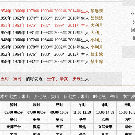
954年 1966年 1978年 1990年 2002年 2014年生人
禁娶亲
坐
950年 1962年 1974年 1986年 1998年 2010年生人
禁婚嫁
951年 1963年 1975年 1987年 1999年 2011年生人
大利月
回
957年 1969年 1981年 1993年 2005年 2017年生人
大利月
948年 1960年 1972年 1984年 1996年 2008年生人
小利月
954年 1966年 1978年 1990年 2002年 2014年生人
小利月
952年 1964年 1976年 1988年 2000年 2012年生人
禁出嫁
958年 1970年 1982年 1994年 2006年 2018年生人
禁出嫁
用丑时、寅时
的呼勿近：
壬午、辛亥、庚辰
生人
本年七煞：未山 月七煞：寅山 日七煞：未山 时七煞：午山 本年岁煞
卯时
辰时
巳时
午时
未时
申时
05:00-06:59
07:00-08:59
09:00-10:59
11:00-12:59
13:00-14:59
15:00-16:
辛卯
壬辰
癸巳
甲午
乙未
丙申
天德三合
截路
天官
黑煞
玄武天牢
司命