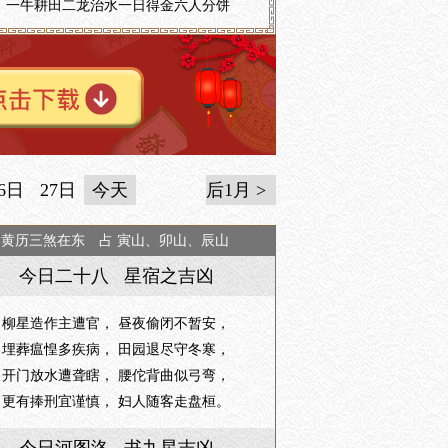
一牛耕田二龙治水一日得金六人分饼
6日
27日
今天
后1月 >
日黄历三煞在东 占 寅山、卯山、辰山
今日二十八 星宿之吉凶
柳星造作主遭官， 昼夜偷闭不暂安，
埋葬瘟惶多疾病， 田园退尽守冬寒，
开门放水遭聋瞎， 腰佗背曲似弓弯，
更有捧刑宜谨慎， 妇人随客走盘桓。