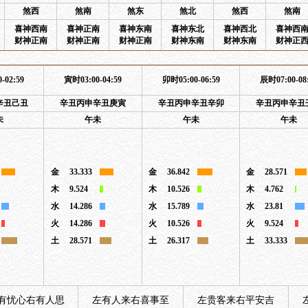
煞西
煞南
煞东
煞北
煞西
煞南
喜神西南
喜神正南
喜神东南
喜神东北
喜神西北
喜神西
财神正南
财神正南
财神正南
财神东南
财神东南
财神正
-02:59
寅时03:00-04:59
卯时05:00-06:59
辰时07:00-08
辛丑己丑
辛丑丙申辛丑庚寅
辛丑丙申辛丑辛卯
辛丑丙申辛丑
未
午未
午未
午未
金
33.333
金
36.842
金
28.571
木
9.524
木
10.526
木
4.762
水
14.286
水
15.789
水
23.81
火
14.286
火
10.526
火
9.524
土
28.571
土
26.317
土
33.333
有忧心右有人思
左有人来右喜事至
左贵客来右平安吉