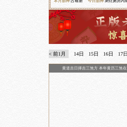
本月胎神
:占碓磨
今日胎神
:厨灶厕房內
< 前1月
14日
15日
16日
17
黄道吉日择吉三煞方 本年黄历三煞在