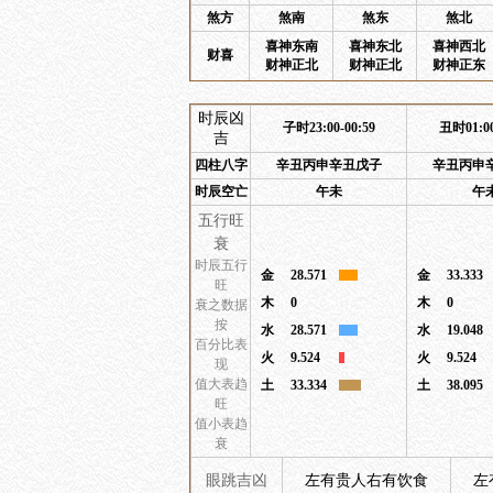
煞方
煞南
煞东
煞北
喜神东南
喜神东北
喜神西北
财喜
财神正北
财神正北
财神正东
时辰凶
子时23:00-00:59
丑时01:00
吉
四柱八字
辛丑丙申辛丑戊子
辛丑丙申
时辰空亡
午未
午
五行旺
衰
时辰五行
金
28.571
金
33.333
旺
木
0
木
0
衰之数据
按
水
28.571
水
19.048
百分比表
火
9.524
火
9.524
现
值大表趋
土
33.334
土
38.095
旺
值小表趋
衰
眼跳吉凶
左有贵人右有饮食
左