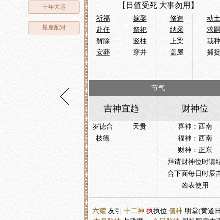
【日值受死 大事勿用】
十年大运
祈福
嫁娶
修造
动
星座配对
赴任
祭祀
纳采
求
解除
竖柱
上梁
栽
安葬
穿井
盖屋
捕
节气
吉神宜趋
财神位
岁德合
天贵
喜神：西南
枝德
福神：西南
财神：正东
拜请财神位时请
合下面每日时辰
凶表使用
六耀
友引
十二神
执
执位
值神
明堂(黄道日