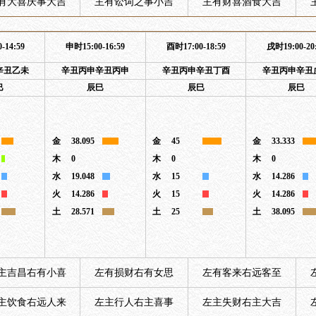
有大喜庆事大吉
主有讼词之事小吉
主有财喜酒食大吉
-14:59
申时15:00-16:59
酉时17:00-18:59
戌时19:00-20
辛丑乙未
辛丑丙申辛丑丙申
辛丑丙申辛丑丁酉
辛丑丙申辛丑
巳
辰巳
辰巳
辰巳
金
38.095
金
45
金
33.333
木
0
木
0
木
0
水
19.048
水
15
水
14.286
火
14.286
火
15
火
14.286
土
28.571
土
25
土
38.095
主吉昌右有小喜
左有损财右有女思
左有客来右远客至
主饮食右远人来
左主行人右主喜事
左主失财右主大吉