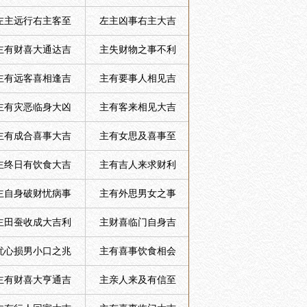
左主远行右主客至
左主凶事右主大吉
主有财喜大通达吉
主失财物之事不利
主有远客喜相逢吉
主有要事人相见吉
主有灾恶临身大凶
主有客来相见大吉
主有成合喜事大吉
主有女思及喜事至
主终日有饮食大吉
主有吉人来求财利
主自身破财忧病事
主有外思男女之事
主田蚕收成大吉利
主财喜临门自身吉
忧心损男小口之兆
主有喜事饮食相会
主有财喜大亨通吉
主亲人来及有信至