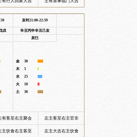
主有行人回家大吉
主有喜事临门大吉
:59
亥时21:00-22:59
戊戌
辛丑丙申辛丑己亥
辰巳
金
30
木
5
水
25
火
10
土
30
左有客至右主聚会
左主客至右主官非
左主饮食右主客至
左主大吉右主饮食