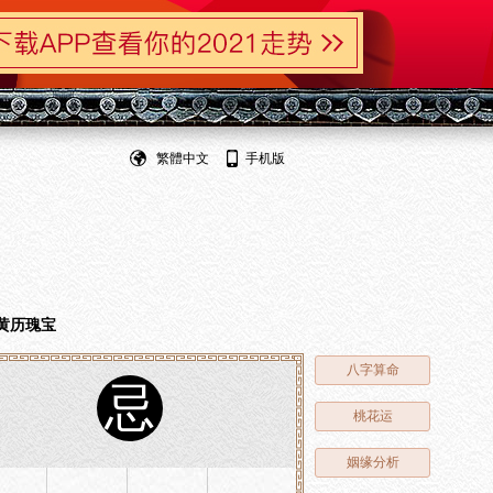
繁體中文
手机版
黄历瑰宝
八字算命
忌
桃花运
姻缘分析