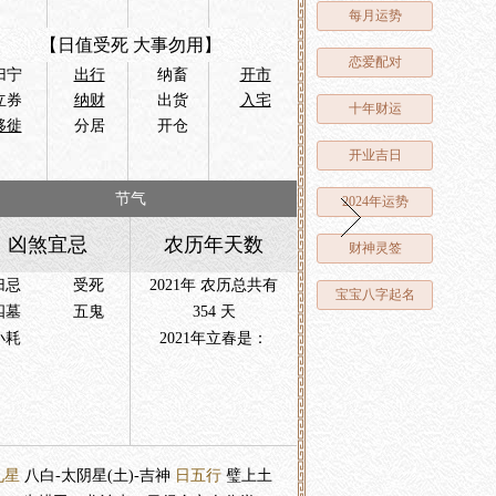
每月运势
【日值受死 大事勿用】
恋爱配对
归宁
出行
纳畜
开市
立券
纳财
出货
入宅
十年财运
移徙
分居
开仓
开业吉日
节气
2024年运势
凶煞宜忌
农历年天数
财神灵签
归忌
受死
2021年 农历总共有
宝宝八字起名
四墓
五鬼
354 天
小耗
2021年立春是：
九星
八白-太阴星(土)-吉神
日五行
璧上土