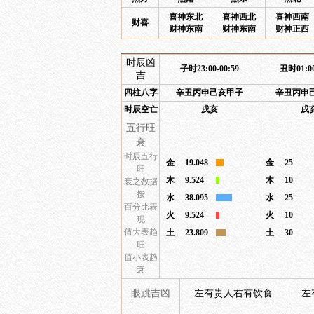
喜神东北
喜神西北
喜神西南
财喜
财神东南
财神东南
财神正西
时辰凶
子时23:00-00:59
丑时01:00
吉
四柱八字
辛丑丙申己亥甲子
辛丑丙申
时辰空亡
戌亥
戌
五行旺
衰
时辰五行
金
19.048
金
25
旺
木
9.524
木
10
衰之数据
按
水
38.095
水
25
百分比表
火
9.524
火
10
现
值大表趋
土
23.809
土
30
旺
值小表趋
衰
眼跳吉凶
左有贵人右有饮食
左