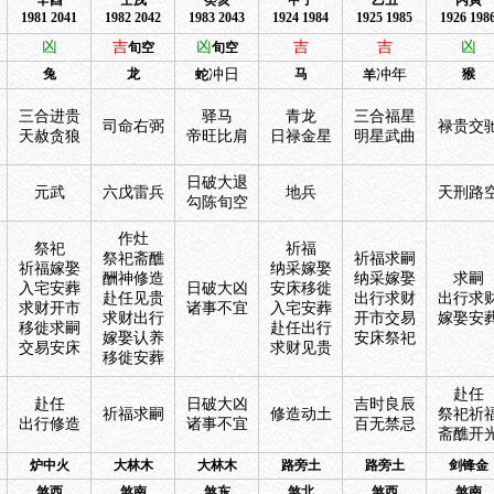
辛酉
壬戌
癸亥
甲子
乙丑
丙寅
1981 2041
1982 2042
1983 2043
1924 1984
1925 1985
1926 198
凶
吉
凶
吉
吉
凶
旬空
旬空
兔
龙
冲日
马
冲年
猴
蛇
羊
三合进贵
驿马
青龙
三合福星
司命右弼
禄贵交
天赦贪狼
帝旺比肩
日禄金星
明星武曲
日破大退
元武
六戊雷兵
地兵
天刑路
勾陈旬空
作灶
祭祀
祈福
祭祀斋醮
祈福求嗣
祈福嫁娶
纳采嫁娶
酬神修造
纳采嫁娶
求嗣
入宅安葬
日破大凶
安床移徙
赴任见贵
出行求财
出行求
求财开市
诸事不宜
入宅安葬
求财出行
开市交易
嫁娶安
移徙求嗣
赴任出行
嫁娶认养
安床祭祀
交易安床
求财见贵
移徙安葬
赴任
赴任
日破大凶
吉时良辰
祈福求嗣
修造动土
祭祀祈
出行修造
诸事不宜
百无禁忌
斋醮开
炉中火
大林木
大林木
路旁土
路旁土
剑锋金
煞西
煞南
煞东
煞北
煞西
煞南