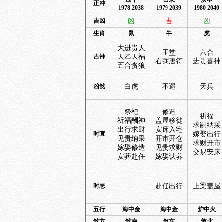
戊午
己未
庚申
正冲
1978 2038
1979 2039
1980 2040
吉凶
凶
吉
凶
生肖
鼠
牛
虎
大进贵人
玉堂
六合
吉神
天乙天福
右弼唐符
进贵喜神
五合贪狼
凶煞
白虎
不遇
天兵
祭祀
修造
祈福
祈福酬神
盖屋移徙
求嗣纳采
出行求财
安床入宅
时宜
嫁娶出行
见贵纳采
开市开仓
求财开市
嫁娶修造
见贵求财
交易安床
安葬赴任
嫁娶认养
时忌
赴任出行
上梁盖屋
五行
海中金
海中金
炉中火
煞方
煞南
煞东
煞北