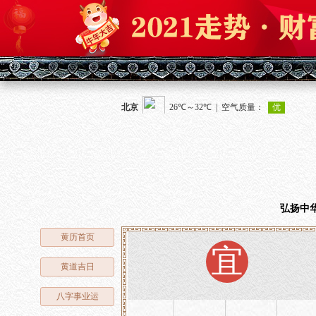
弘扬中
黄历首页
宜
黄道吉日
八字事业运