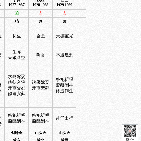
丁卯
戊辰
己巳
6
1927 1987
1928 1988
1929 1989
凶
吉
吉
鸡
狗
猪
驰
长生
金匮
天德宝光
朱雀
空
狗食
不遇建刑
天贼路空
求嗣嫁娶
祭祀祈福
移徙入宅
纳采嫁娶
财
斋醮酬神
开市交易
开市安葬
葬
修造作灶
修造安葬
祭祀祈福
祭祀祈福
福
赴任出行
斋醮酬神
斋醮酬神
光
剑锋金
山头火
山头火
微信
煞东
煞北
煞西