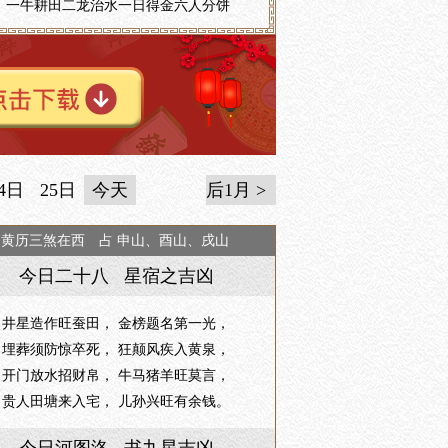
一牛耕田二龙治水一日得金六人分饼
4日
25日
今天
后1月 >
日黄历三煞在西 占 申山、酉山、戌山
今日二十八 星宿之吉凶
井星造作旺蚕田， 金榜题名第一光，
埋葬须防惊卒死， 狂颠风疾入黄泉，
开门放水招财帛， 牛马猪羊旺莫言，
贵人田塘来入宅， 儿孙兴旺有余钱。