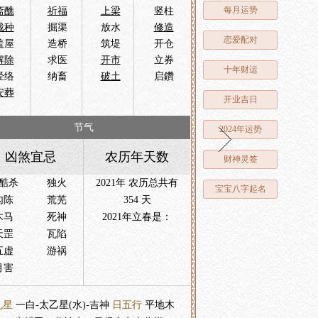
每月运势
斋醮
祈福
上梁
竖柱
栽种
掘渠
放水
修造
恋爱配对
盖屋
造桥
筑堤
开仓
解除
求医
开市
立券
十年财运
经络
纳畜
破土
启鑽
安葬
开业吉日
节气
2024年运势
凶煞宜忌
农历年天数
财神灵签
酷杀
独火
2021年 农历总共有
宝宝八字起名
勾陈
荒芜
354 天
木马
死神
2021年立春是：
天罡
瓦陷
五虚
游祸
月害
九星
一白-太乙星(水)-吉神
日五行
平地木