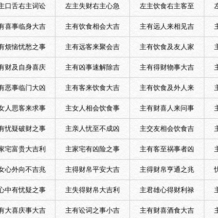
主口舌右主词讼
左主失财右主心急
左主饮食右主客至
有喜事临身大吉
主有饮食相会大吉
主有远人来相见吉
有烦恼忧愁之事
主有远客来聚会吉
主有饮食及友人家
有财及自身喜庆
主有凶事速解除吉
主有得财物事大吉
有恶事临门大凶
主有客来饮食大吉
主有饮食及外人来
女人思客来求事
主女人相会饮食事
主有财喜人来问事
有忧疑破财之事
主亲人忧至不成凶
主交友相会饮食吉
家宅富贵大吉利
主家宅有凶险之事
主有客至祸事者凶
女心外向不吉兆
主得财帛平安大吉
主得财帛亨通之兆
心中有忧疑之事
主失得财帛大吉利
主君雄心得财利禄
有大喜庆事大吉
主有讼词之事小吉
主有财喜酒食大吉