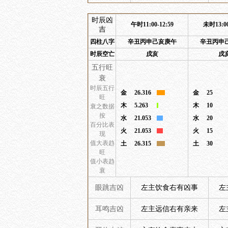
时辰凶
午时11:00-12:59
未时13:00
吉
四柱八字
辛丑丙申己亥庚午
辛丑丙申
时辰空亡
戌亥
戌
五行旺
衰
时辰五行
金
26.316
金
25
旺
木
5.263
木
10
衰之数据
按
水
21.053
水
20
百分比表
火
21.053
火
15
现
值大表趋
土
26.315
土
30
旺
值小表趋
衰
眼跳吉凶
左主饮食右有凶事
左
耳鸣吉凶
左主远信右有亲来
左