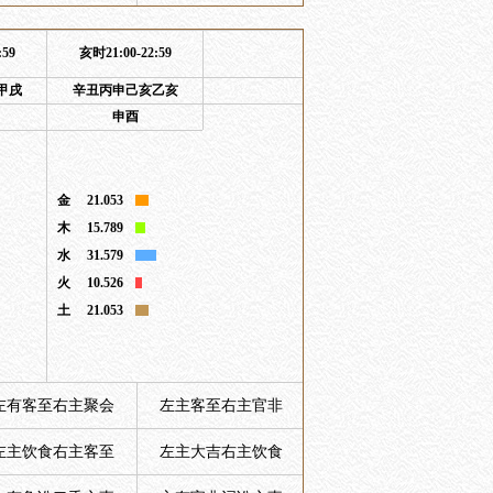
:59
亥时21:00-22:59
甲戌
辛丑丙申己亥乙亥
申酉
金
21.053
木
15.789
水
31.579
火
10.526
土
21.053
左有客至右主聚会
左主客至右主官非
左主饮食右主客至
左主大吉右主饮食