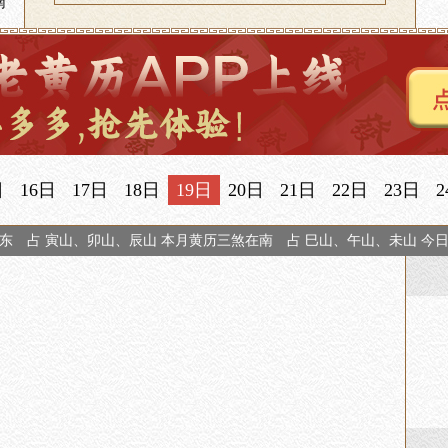
南
日
16日
17日
18日
19日
20日
21日
22日
23日
2
东 占 寅山、卯山、辰山 本月黄历三煞在南 占 巳山、午山、未山 今