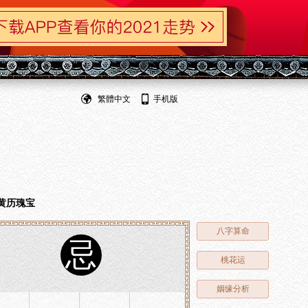
繁體中文
手机版
黄历瑰宝
八字算命
忌
桃花运
姻缘分析