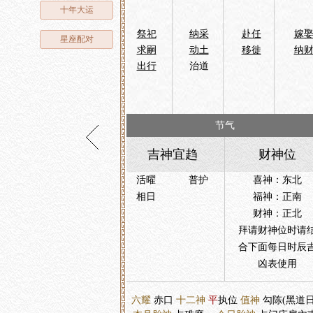
十年大运
祭祀
纳采
赴任
嫁
星座配对
求嗣
动土
移徙
纳
出行
治道
节气
吉神宜趋
财神位
活曜
普护
喜神：东北
相日
福神：正南
财神：正北
拜请财神位时请
合下面每日时辰
凶表使用
六耀
赤口
十二神
平
执位
值神
勾陈(黑道日