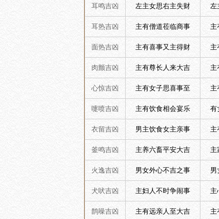
耳鸣吉凶
左主女思右主失财
左
耳热吉凶
主有僧道莅临商事
主
面热吉凶
主有喜事又主得财
主
肉颤吉凶
主有尊长人来大吉
主
心惊吉凶
主有女子思喜事至
主
嚏喷吉凶
主有饮食相会宴乐
有
衣留吉凶
男主饮食女主亲事
主
釜鸣吉凶
主养六畜平安大吉
主
火逸吉凶
男女外心不吉之事
男
犬吠吉凶
主妇人不时争闹事
主
鹊噪吉凶
主有远亲人至大吉
主