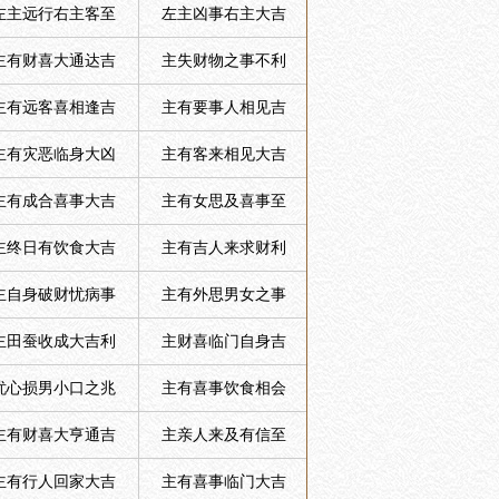
左主远行右主客至
左主凶事右主大吉
主有财喜大通达吉
主失财物之事不利
主有远客喜相逢吉
主有要事人相见吉
主有灾恶临身大凶
主有客来相见大吉
主有成合喜事大吉
主有女思及喜事至
主终日有饮食大吉
主有吉人来求财利
主自身破财忧病事
主有外思男女之事
主田蚕收成大吉利
主财喜临门自身吉
忧心损男小口之兆
主有喜事饮食相会
主有财喜大亨通吉
主亲人来及有信至
主有行人回家大吉
主有喜事临门大吉