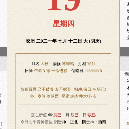
娶
财
星期四
农历 二0二一年 七月 十二日 大 (阴历)
月名:
孟秋
物候:
寒蝉鸣
月相:
宵月
日禄:
午命互禄 壬命进禄
儒略日:
2459445.5
帝
彭祖百忌:己不破券 亥不嫁娶
相冲
:猪日冲(癸巳)
结
蛇
岁煞:
岁煞西
星宿:
南方井木犴-吉
吉
空亡所值
年:
辰巳
月:
辰巳
日:
辰巳
今日阴阳贵神值位
阳贵神：正北 阴贵神：西南
)