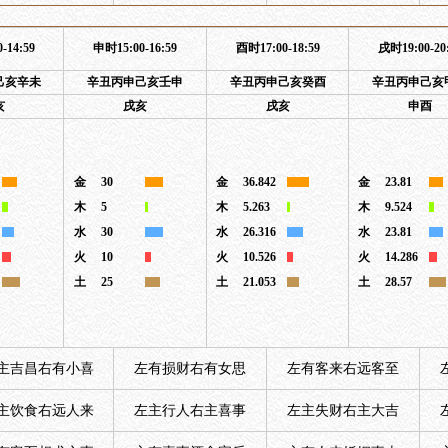
-14:59
申时15:00-16:59
酉时17:00-18:59
戌时19:00-20
己亥辛未
辛丑丙申己亥壬申
辛丑丙申己亥癸酉
辛丑丙申己亥
亥
戌亥
戌亥
申酉
金
30
金
36.842
金
23.81
木
5
木
5.263
木
9.524
水
30
水
26.316
水
23.81
火
10
火
10.526
火
14.286
土
25
土
21.053
土
28.57
主吉昌右有小喜
左有损财右有女思
左有客来右远客至
主饮食右远人来
左主行人右主喜事
左主失财右主大吉