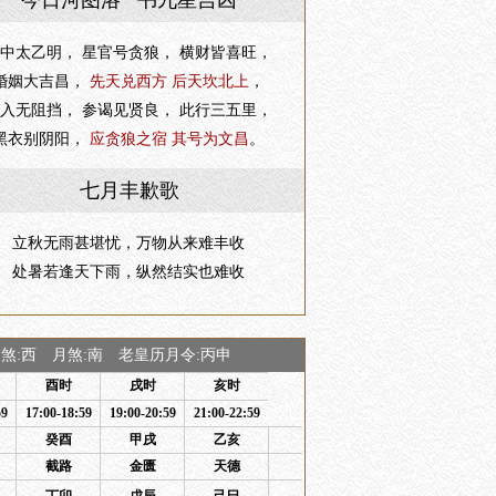
今日河图洛 书九星吉凶
中太乙明， 星官号贪狼， 横财皆喜旺，
婚姻大吉昌，
先天兑西方 后天坎北上
，
入无阻挡， 参谒见贤良， 此行三五里，
黑衣别阴阳，
应贪狼之宿 其号为文昌
。
七月丰歉歌
立秋无雨甚堪忧，万物从来难丰收
处暑若逢天下雨，纵然结实也难收
:西 月煞:南 老皇历月令:丙申
酉时
戌时
亥时
59
17:00-18:59
19:00-20:59
21:00-22:59
癸酉
甲戌
乙亥
截路
金匮
天德