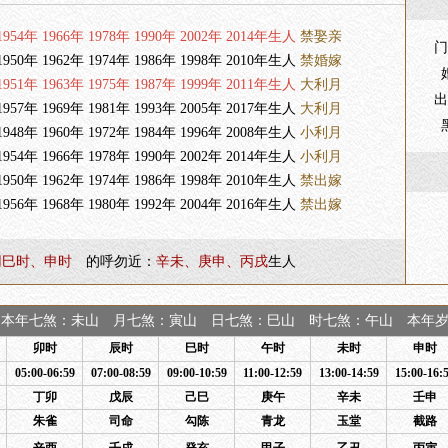
954年 1966年 1978年 1990年 2002年 2014年生人
禁娶亲
门
950年 1962年 1974年 1986年 1998年 2010年生人
禁婚嫁
951年 1963年 1975年 1987年 1999年 2011年生人
大利月
出
957年 1969年 1981年 1993年 2005年 2017年生人
大利月
948年 1960年 1972年 1984年 1996年 2008年生人
小利月
954年 1966年 1978年 1990年 2002年 2014年生人
小利月
950年 1962年 1974年 1986年 1998年 2010年生人
禁出嫁
956年 1968年 1980年 1992年 2004年 2016年生人
禁出嫁
用巳时、申时
的呼勿近：
辛未、庚申、丙戌
生人
本年七煞：未山 月七煞：寅山 日七煞：巳山 时七煞：午山 本年岁煞
卯时
辰时
巳时
午时
未时
申时
05:00-06:59
07:00-08:59
09:00-10:59
11:00-12:59
13:00-14:59
15:00-16:
丁卯
戊辰
己巳
庚午
辛未
壬申
朱雀
司命
勾陈
青龙
玉堂
截路