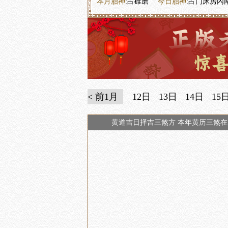
本月胎神
:占碓磨
今日胎神
:占门床房內
< 前1月
12日
13日
14日
15
黄道吉日择吉三煞方 本年黄历三煞在