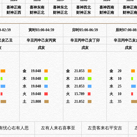
喜神正南
喜神东南
喜神东北
喜神西北
喜神西南
喜神正
财神正西
财神正北
财神正北
财神正东
财神正南
财神正
-02:59
寅时03:00-04:59
卯时05:00-06:59
辰时07:00-08
己亥乙丑
辛丑丙申己亥丙寅
辛丑丙申己亥丁卯
辛丑丙申己亥
亥
戌亥
戌亥
戌亥
金
19.048
金
21.053
金
20
木
19.048
木
21.053
木
10
水
19.048
水
21.053
水
25
火
19.048
火
15.789
火
10
土
23.808
土
21.052
土
35
有忧心右有人思
左有人来右喜事至
左贵客来右平安吉