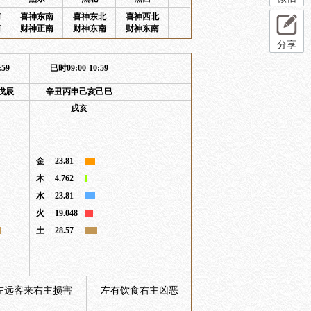
南
喜神东南
喜神东北
喜神西北
南
财神正南
财神东南
财神东南
分享
:59
巳时09:00-10:59
戊辰
辛丑丙申己亥己巳
戌亥
金
23.81
木
4.762
水
23.81
火
19.048
土
28.57
左远客来右主损害
左有饮食右主凶恶