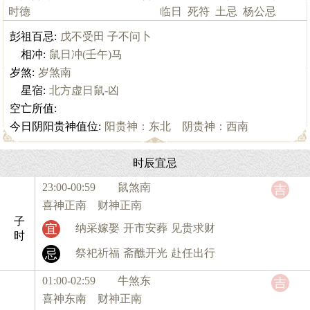
时德
临日
死符
土忌
杨公忌
彭祖百忌:
戊不受田 子不问卜
相冲:
鼠日冲(壬午)马
岁煞:
岁煞南
星宿:
北方虚日鼠-凶
空亡所值:
今日阴阳贵神值位:
阳贵神：东北 阴贵神：西南
时辰宜忌
23:00-00:59 鼠
煞南
吉
喜神正南 财神正南
子
宜
纳采嫁娶
开市安葬
见贵求财
时
忌
祭祀祈福
斋醮开光
赴任出行
01:00-02:59 牛
煞东
吉
喜神东南 财神正南