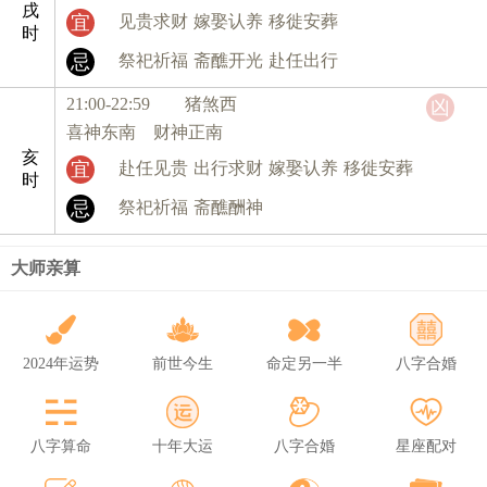
戌
宜
见贵求财
嫁娶认养
移徙安葬
时
忌
祭祀祈福
斋醮开光
赴任出行
21:00-22:59 猪
煞西
凶
喜神东南 财神正南
亥
宜
赴任见贵
出行求财
嫁娶认养
移徙安葬
时
忌
祭祀祈福
斋醮酬神
大师亲算
2024年运势
前世今生
命定另一半
八字合婚
八字算命
十年大运
八字合婚
星座配对