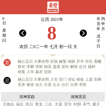
8
辛
丙
公历 2021年
日
丑
申
8
年
月
星
期
戊
曰
子
日
农历 二0二一年 七月 初一日 大
杨公忌日 大事勿用
祈福
嫁娶
纳财
开市
作灶
斋醮
宜
祭祀
求嗣
求财
纳采
盖屋
竖柱
解除
赴任
栽种
纳畜
入学
裁衣
冠笄
杨公忌日 大事勿用
入宅
安门
词讼
移徙
上梁
安葬
忌
安床
修造
动土
分居
出火
出行
出师
求医
吉神宜趋
凶煞宜忌
天德合
福生
民日
青龙
三合
大退
官符
时阴
死气
横天