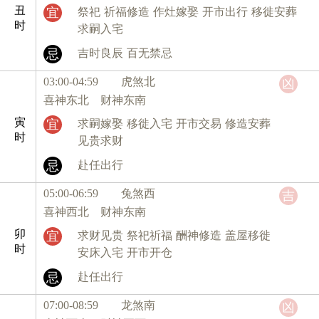
丑
宜
祭祀
祈福修造
作灶嫁娶
开市出行
移徙安葬
时
求嗣入宅
忌
吉时良辰
百无禁忌
03:00-04:59 虎
煞北
凶
喜神东北 财神东南
寅
宜
求嗣嫁娶
移徙入宅
开市交易
修造安葬
时
见贵求财
忌
赴任出行
05:00-06:59 兔
煞西
吉
喜神西北 财神东南
卯
宜
求财见贵
祭祀祈福
酬神修造
盖屋移徙
时
安床入宅
开市开仓
忌
赴任出行
07:00-08:59 龙
煞南
凶