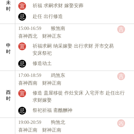
未
宜
祈福
求嗣求财
嫁娶安葬
时
忌
赴任
出行修造
15:00-16:59 猴
煞南
吉
喜神西北 财神正东
申
宜
祈福求嗣
纳采嫁娶
出行求财
开市交易
时
安床祭祀
忌
修造动土
17:00-18:59 鸡
煞东
吉
喜神西南 财神正南
酉
宜
修造
盖屋移徙
作灶安床
入宅开市
赴任出行
时
求财嫁娶
忌
祭祀祈福
斋醮酬神
19:00-20:59 狗
煞北
凶
喜神正南 财神正南