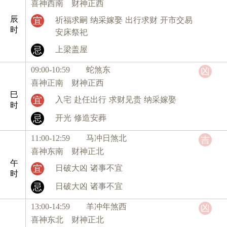
喜神西南 财神正西
辰
宜
祈福求嗣
纳采嫁娶
出行求财
开市交易
时
安床祭祀
忌
上梁盖屋
09:00-10:59 蛇
煞东
凶
喜神正南 财神正西
巳
宜
入宅
赴任出行
求财见贵
纳采嫁娶
时
忌
开光
修造安葬
11:00-12:59 马
冲日煞北
吉
喜神东南 财神正北
午
宜
日破大凶
诸事不宜
时
忌
日破大凶
诸事不宜
13:00-14:59 羊
冲年煞西
凶
喜神东北 财神正北