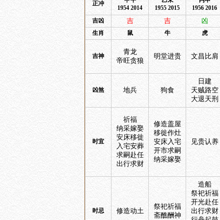
甲午
乙未
丙申
正冲
1954 2014
1955 2015
1956 2016
吉凶
吉
吉
凶
生肖
鼠
牛
虎
青龙
吉神
明堂进贵
文昌比肩
帝旺贪狼
日建
凶煞
地兵
狗食
天贼路空
大退天刑
祈福
修造盖屋
纳采嫁娶
移徙作灶
安床移徙
时宜
安床入宅
见贵认养
入宅安葬
开市求嗣
求嗣赴任
纳采嫁娶
出行求财
造船
祭祀祈福
开光赴任
祭祀祈福
时忌
修造动土
出行求财
斋醮酬神
行舟起鼓