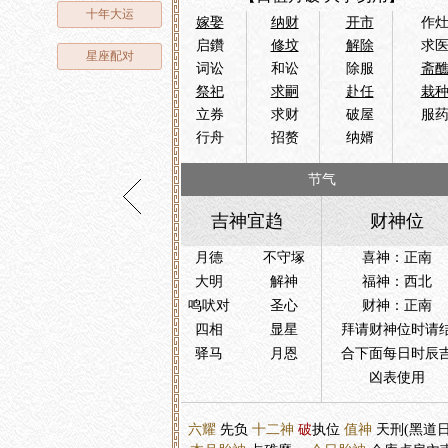
十年大运
嫁娶
纳财
开市
作
启鑽
修坟
解除
求
星座配对
词讼
和讼
除服
斋
祭祀
求嗣
赴任
栽
立券
求财
破屋
服
行舟
招赘
纳婿
节气
吉神宜趋
财神位
月德
不守塚
喜神：正南
大明
解神
福神：西北
鸣吠对
圣心
财神：正南
四相
显星
拜请财神位时请
驿马
月恩
合下面每日时辰
凶表使用
六耀
先负
十二神
破
执位
值神
天刑(黑道日