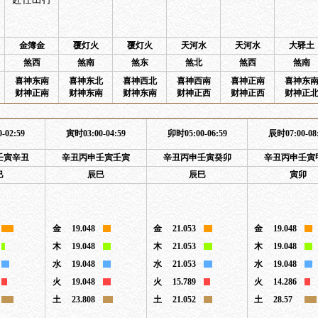
金簿金
覆灯火
覆灯火
天河水
天河水
大驿土
煞西
煞南
煞东
煞北
煞西
煞南
喜神东南
喜神东北
喜神西北
喜神西南
喜神正南
喜神东
财神正南
财神东南
财神东南
财神正西
财神正西
财神正
-02:59
寅时03:00-04:59
卯时05:00-06:59
辰时07:00-08
壬寅辛丑
辛丑丙申壬寅壬寅
辛丑丙申壬寅癸卯
辛丑丙申壬寅
巳
辰巳
辰巳
寅卯
金
19.048
金
21.053
金
19.048
木
19.048
木
21.053
木
19.048
水
19.048
水
21.053
水
19.048
火
19.048
火
15.789
火
14.286
土
23.808
土
21.052
土
28.57