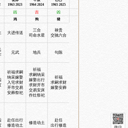
癸卯
甲辰
乙巳
2
1963 2023
1964 2024
1965 2025
凶
吉
凶
鸡
狗
猪
三合
禄贵
生
大进传送
司命水星
交驰六合
兵
元武
地兵
勾陈
牢
祈福
祈福求嗣
求嗣纳采
纳采嫁娶
祈福
凶
嫁娶出行
入宅求财
求嗣求财
宜
求财开市
开市交易
嫁娶安葬
交易安床
安葬祭祀
作灶祭祀
凶
赴任出行
赴任
修造动土
宜
修造动土
出行修造
微信