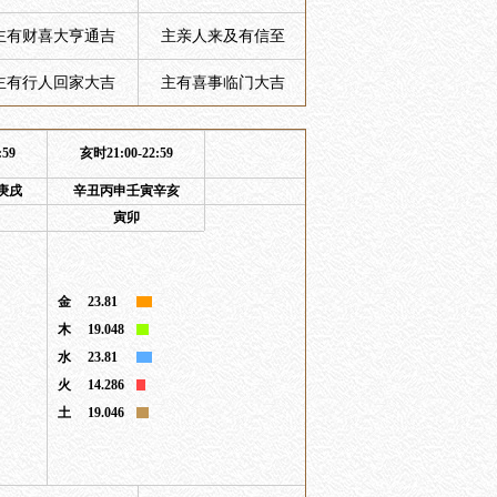
主有财喜大亨通吉
主亲人来及有信至
主有行人回家大吉
主有喜事临门大吉
:59
亥时21:00-22:59
庚戌
辛丑丙申壬寅辛亥
寅卯
金
23.81
木
19.048
水
23.81
火
14.286
土
19.046