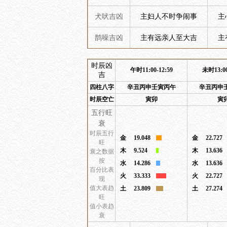
犬吠吉凶
主妇人不时争闹事
主
鹊噪吉凶
主有远亲人至大吉
主
时辰凶
午时11:00-12:59
未时13:00
吉
四柱八字
辛丑丙申壬寅丙午
辛丑丙申
时辰空亡
寅卯
寅
五行旺
衰
时辰五行
金
19.048
金
22.727
旺
木
9.524
木
13.636
衰之数据
按
水
14.286
水
13.636
百分比表
火
33.333
火
22.727
现
值大表趋
土
23.809
土
27.274
旺
值小表趋
衰