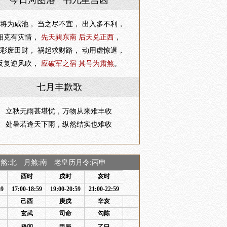
今日河图洛 书九星吉凶
将为咸池， 当之尽不宜， 出入多不利，
相克有灾情，
先天巽东南 后天兑正西
，
彩废田财， 祸起求财路， 动用虚惊退，
反复逆风吹，
应破军之宿 其号为肃煞
。
七月丰歉歌
立秋无雨甚堪忧，万物从来难丰收
处暑若逢天下雨，纵然结实也难收
:北 月煞:南 老皇历月令:丙申
酉时
戌时
亥时
59
17:00-18:59
19:00-20:59
21:00-22:59
己酉
庚戌
辛亥
玄武
司命
勾陈