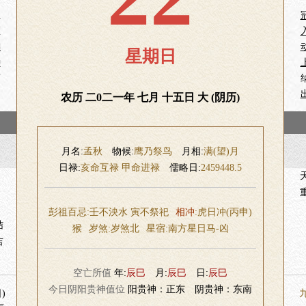
灶
医
醮
星期日
种
药
农历 二0二一年 七月 十五日 大 (阴历)
月名:
孟秋
物候:
鹰乃祭鸟
月相:
满(望)月
日禄:
亥命互禄 甲命进禄
儒略日:
2459448.5
彭祖百忌:壬不泱水 寅不祭祀
相冲
:虎日冲(丙申)
结
猴
岁煞:
岁煞北
星宿:
南方星日马-凶
吉
空亡所值
年:
辰巳
月:
辰巳
日:
辰巳
今日阴阳贵神值位
阳贵神：正东 阴贵神：东南
)