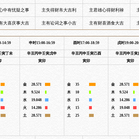
心中有忧疑之事
主失得财帛大吉利
主君雄心得财利禄
有大喜庆事大吉
主有讼词之事小吉
主有财喜酒食大吉
-14:59
申时15:00-16:59
酉时17:00-18:59
戌时19:00-20
壬寅丁未
辛丑丙申壬寅戊申
辛丑丙申壬寅己酉
辛丑丙申壬寅
卯
寅卯
寅卯
寅卯
金
28.571
金
35
金
28.571
木
9.524
木
10
木
9.524
水
19.048
水
15
水
14.286
火
14.286
火
15
火
19.048
土
28.571
土
25
土
28.571