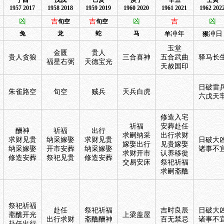
丁酉
戊戌
己亥
庚子
辛丑
壬寅
1957 2017
1958 2018
1959 2019
1960 2020
1961 2021
1962 202
凶
吉
吉
凶
吉
凶
旬空
旬空
兔
龙
蛇
马
冲年
冲日
羊
猴
玉堂
金匮
贵人
贵人贪狼
三合喜神
五合武曲
驿马长
福星右弼
天德宝光
天赦国印
日破雷
朱雀路空
旬空
贼兵
天兵白虎
六戊天
修造入宅
祈福
安葬赴任
酬神
祈福
出行
求嗣纳采
出行求财
求财见贵
纳采嫁娶
求财见贵
日破大
嫁娶出行
见贵嫁娶
纳采嫁娶
开市安葬
纳采嫁娶
诸事不
求财开市
认养移徙
修造安葬
祭祀见贵
修造安葬
交易安床
祭祀祈福
求嗣斋醮
祭祀祈福
赴任
祭祀祈福
吉时良辰
日破大
斋醮开光
上梁盖屋
出行求财
斋醮酬神
百无禁忌
诸事不
赴任出行