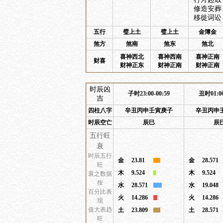
修造安葬
移徙词讼
五行
璧上土
璧上土
金簿金
煞方
煞南
煞东
煞北
喜神西北
喜神西南
喜神正南
财喜
财神正东
财神正南
财神正南
时辰凶
子时23:00-00:59
丑时01:00
吉
四柱八字
辛丑丙申壬寅庚子
辛丑丙申
时辰空亡
辰巳
辰
五行旺
衰
时辰五行
金
23.81
金
28.571
旺
木
9.524
木
9.524
衰之数据
按
水
28.571
水
19.048
百分比表
火
14.286
火
14.286
现
值大表趋
土
23.809
土
28.571
旺