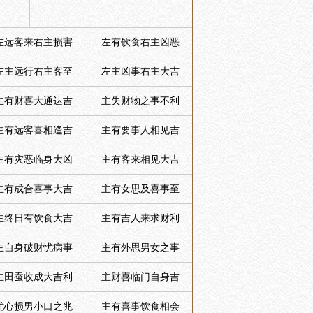
左远客来右主损害
左有饮食右主凶恶
左主远行右主客至
左主凶事右主大吉
主有财喜大通达吉
主失财物之事不利
主有远客喜相逢吉
主有要事人相见吉
主有灾恶临身大凶
主有客来相见大吉
主有成合喜事大吉
主有女思及喜事至
主终日有饮食大吉
主有吉人来求财利
主自身破财忧病事
主有外思男女之事
主田蚕收成大吉利
主财喜临门自身吉
忧心损男小口之兆
主有喜事饮食相会