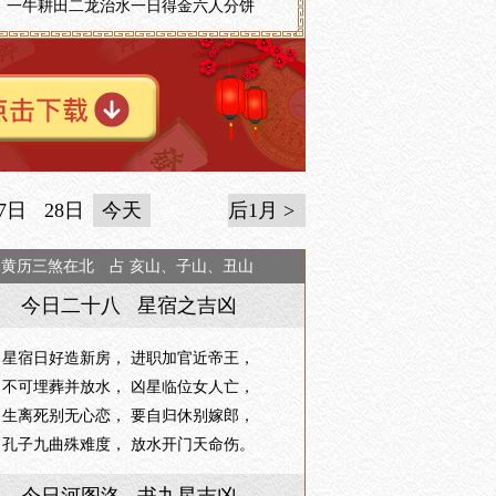
一牛耕田二龙治水一日得金六人分饼
7日
28日
今天
后1月 >
日黄历三煞在北 占 亥山、子山、丑山
今日二十八 星宿之吉凶
星宿日好造新房， 进职加官近帝王，
不可埋葬并放水， 凶星临位女人亡，
生离死别无心恋， 要自归休别嫁郎，
孔子九曲殊难度， 放水开门天命伤。