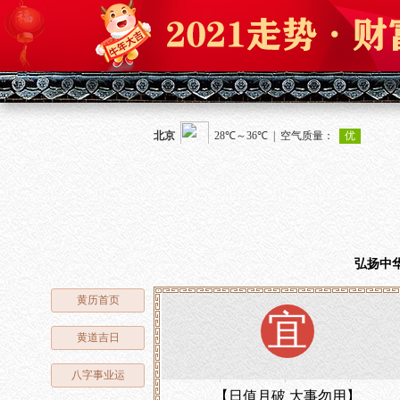
弘扬中
黄历首页
宜
黄道吉日
八字事业运
【日值月破 大事勿用】