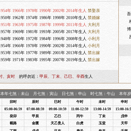
954年 1966年 1978年 1990年 2002年 2014年生人
禁娶亲
吾
950年 1962年 1974年 1986年 1998年 2010年生人
禁婚嫁
951年 1963年 1975年 1987年 1999年 2011年生人
大利月
博
957年 1969年 1981年 1993年 2005年 2017年生人
大利月
948年 1960年 1972年 1984年 1996年 2008年生人
小利月
954年 1966年 1978年 1990年 2002年 2014年生人
小利月
953年 1965年 1977年 1989年 2001年 2013年生人
禁出嫁
959年 1971年 1983年 1995年 2007年 2019年生人
禁出嫁
时、亥时
的呼勿近：
甲辰、丁未、己巳、辛酉
生人
本年七煞：未山 月七煞：寅山 日七煞：申山 时七煞：午山 本年岁煞
卯时
辰时
巳时
午时
未时
申时
05:00-06:59
07:00-08:59
09:00-10:59
11:00-12:59
13:00-14:59
15:00-16:
癸卯
甲辰
乙巳
丙午
丁未
戊申
截路
金匮
天乙贵人
白虎
玉堂
天牢