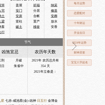
每月运势
冠笄
盖屋
祈福
纳采
入宅
安门
分居
修造
恋爱配对
动土
安床
合帐
安葬
上梁
竖柱
置产
放水
十年财运
纳畜
破土
移徙
安香
出行
开业吉日
节气
2024年运势
凶煞宜忌
农历年天数
财神灵签
天刑
月破
2021年 农历总共有
宝宝八字起名
重日
朱雀中
354 天
2021年立春是：
九星
七赤-咸池星(金)-凶神
日五行
金簿金