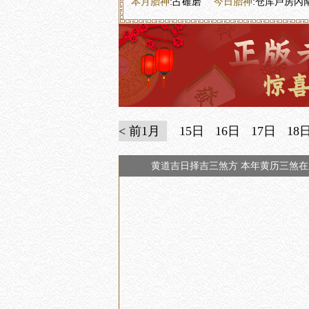
本月胎神
:占碓磨
今日胎神
:仓库卢房內
< 前1月
15日
16日
17日
18
黄道吉日择吉三煞方 本年黄历三煞在