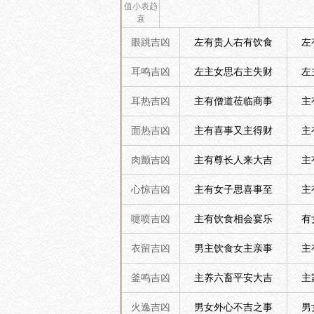
值小表趋
衰
眼跳吉凶
左有贵人右有饮食
左
耳鸣吉凶
左主女思右主失财
左
耳热吉凶
主有僧道莅临商事
主
面热吉凶
主有喜事又主得财
主
肉颤吉凶
主有尊长人来大吉
主
心惊吉凶
主有女子思喜事至
主
嚏喷吉凶
主有饮食相会宴乐
有
衣留吉凶
男主饮食女主亲事
主
釜鸣吉凶
主养六畜平安大吉
主
火逸吉凶
男女外心不吉之事
男