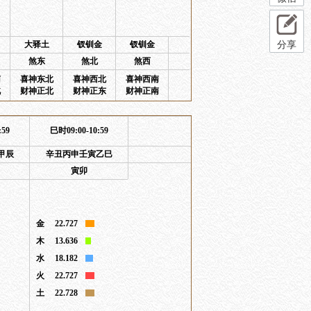
大驿土
钗钏金
钗钏金
分享
煞东
煞北
煞西
南
喜神东北
喜神西北
喜神西南
北
财神正北
财神正东
财神正南
:59
巳时09:00-10:59
甲辰
辛丑丙申壬寅乙巳
寅卯
金
22.727
木
13.636
水
18.182
火
22.727
土
22.728