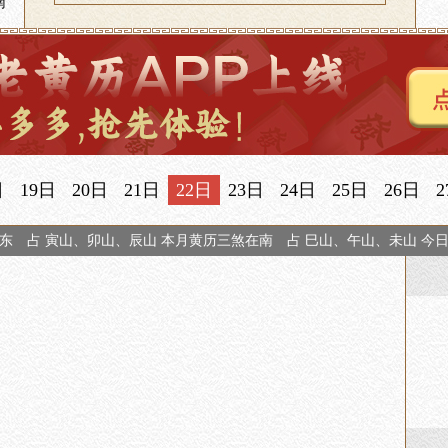
南
日
19日
20日
21日
22日
23日
24日
25日
26日
2
东 占 寅山、卯山、辰山 本月黄历三煞在南 占 巳山、午山、未山 今