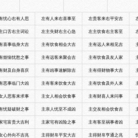
有忧心右有人思
左有人来右喜事至
左贵客来右平安吉
主口舌右主词讼
左主失财右主心急
左主饮食右主客至
有喜事临身大吉
主有饮食相会大吉
主有远人来相见吉
有烦恼忧愁之事
主有远客来聚会吉
主有饮食及友人家
有财及自身喜庆
主有凶事速解除吉
主有得财物事大吉
有恶事临门大凶
主有客来饮食大吉
主有饮食及外人来
女人思客来求事
主女人相会饮食事
主有财喜人来问事
有忧疑破财之事
主亲人忧至不成凶
主交友相会饮食吉
家宅富贵大吉利
主家宅有凶险之事
主有客至祸事者凶
女心外向不吉兆
主得财帛平安大吉
主得财帛亨通之兆