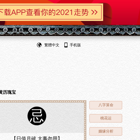
繁體中文
手机版
黄历瑰宝
八字算命
忌
桃花运
姻缘分析
【日值月破 大事勿用】