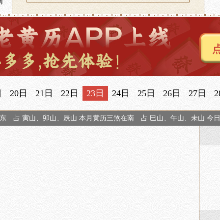
南
日
20日
21日
22日
23日
24日
25日
26日
27日
2
东 占 寅山、卯山、辰山 本月黄历三煞在南 占 巳山、午山、未山 今