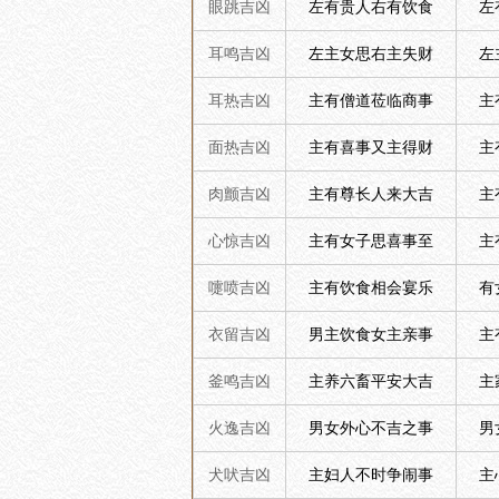
眼跳吉凶
左有贵人右有饮食
左
耳鸣吉凶
左主女思右主失财
左
耳热吉凶
主有僧道莅临商事
主
面热吉凶
主有喜事又主得财
主
肉颤吉凶
主有尊长人来大吉
主
心惊吉凶
主有女子思喜事至
主
嚏喷吉凶
主有饮食相会宴乐
有
衣留吉凶
男主饮食女主亲事
主
釜鸣吉凶
主养六畜平安大吉
主
火逸吉凶
男女外心不吉之事
男
犬吠吉凶
主妇人不时争闹事
主