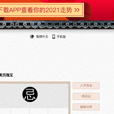
繁體中文
手机版
黄历瑰宝
八字算命
忌
桃花运
姻缘分析