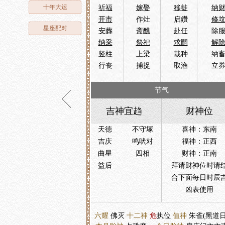
十年大运
祈福
嫁娶
移徙
纳
开市
作灶
启鑽
修
星座配对
安葬
斋醮
赴任
除
纳采
祭祀
求嗣
解
竖柱
上梁
栽种
纳
行丧
捕捉
取渔
立
节气
吉神宜趋
财神位
天德
不守塚
喜神：东南
吉庆
鸣吠对
福神：正西
曲星
四相
财神：正南
益后
拜请财神位时请
合下面每日时辰
凶表使用
六耀
佛灭
十二神
危
执位
值神
朱雀(黑道日