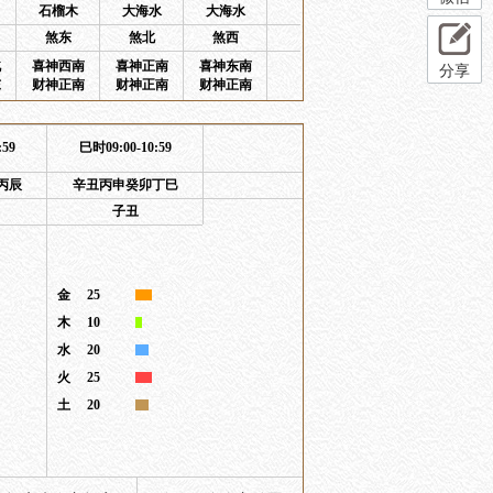
石榴木
大海水
大海水
煞东
煞北
煞西
北
喜神西南
喜神正南
喜神东南
分享
东
财神正南
财神正南
财神正南
:59
巳时09:00-10:59
丙辰
辛丑丙申癸卯丁巳
子丑
金
25
木
10
水
20
火
25
土
20