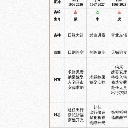
丙午
丁未
戊申
正冲
1966 2026
1967 2027
1968 2028
吉凶
吉
凶
吉
生肖
鼠
牛
虎
吉神
日禄大进
武曲进贵
青龙左辅
凶煞
日刑路空
勾陈路空
天贼狗食
纳采
求财见贵
嫁娶安床
纳采嫁娶
求嗣纳采
移徙入宅
时宜
入宅开市
嫁娶安葬
修造安葬
安葬求嗣
赴任见贵
出行求财
赴任
赴任出行
出行修造
祭祀祈福
时忌
祭祀祈福
祭祀祈福
斋醮酬神
斋醮开光
斋醮开光