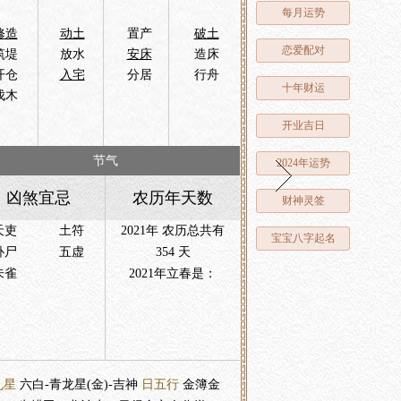
每月运势
修造
动土
置产
破土
恋爱配对
筑堤
放水
安床
造床
开仓
入宅
分居
行舟
十年财运
伐木
开业吉日
节气
2024年运势
凶煞宜忌
农历年天数
财神灵签
天吏
土符
2021年 农历总共有
宝宝八字起名
卧尸
五虚
354 天
朱雀
2021年立春是：
九星
六白-青龙星(金)-吉神
日五行
金簿金