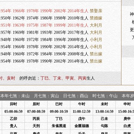
954年 1966年 1978年 1990年 2002年 2014年生人
禁娶亲
神
950年 1962年 1974年 1986年 1998年 2010年生人
禁婚嫁
951年 1963年 1975年 1987年 1999年 2011年生人
大利月
更
957年 1969年 1981年 1993年 2005年 2017年生人
大利月
948年 1960年 1972年 1984年 1996年 2008年生人
小利月
954年 1966年 1978年 1990年 2002年 2014年生人
小利月
948年 1960年 1972年 1984年 1996年 2008年生人
禁出嫁
954年 1966年 1978年 1990年 2002年 2014年生人
禁出嫁
时、亥时
的呼勿近：
丁巳、丁未、甲寅、丙寅
生人
本年七煞：未山 月七煞：寅山 日七煞：酉山 时七煞：午山 本年岁煞
卯时
辰时
巳时
午时
未时
申时
05:00-06:59
07:00-08:59
09:00-10:59
11:00-12:59
13:00-14:59
15:00-16:
乙卯
丙辰
丁巳
戊午
己未
庚申
贵人
天刑
朱雀黑道
金匮福德
勾陈
白虎