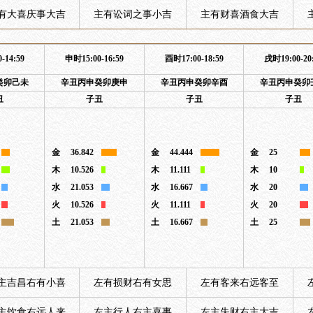
有大喜庆事大吉
主有讼词之事小吉
主有财喜酒食大吉
-14:59
申时15:00-16:59
酉时17:00-18:59
戌时19:00-20
癸卯己未
辛丑丙申癸卯庚申
辛丑丙申癸卯辛酉
辛丑丙申癸卯
丑
子丑
子丑
子丑
金
36.842
金
44.444
金
25
木
10.526
木
11.111
木
10
水
21.053
水
16.667
水
20
火
10.526
火
11.111
火
20
土
21.053
土
16.667
土
25
主吉昌右有小喜
左有损财右有女思
左有客来右远客至
主饮食右远人来
左主行人右主喜事
左主失财右主大吉