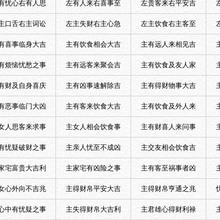
有忧心右有人思
左有人来右喜事至
左贵客来右平安吉
主口舌右主词讼
左主失财右主心急
左主饮食右主客至
有喜事临身大吉
主有饮食相会大吉
主有远人来相见吉
有烦恼忧愁之事
主有远客来聚会吉
主有饮食及友人家
有财及自身喜庆
主有凶事速解除吉
主有得财物事大吉
有恶事临门大凶
主有客来饮食大吉
主有饮食及外人来
女人思客来求事
主女人相会饮食事
主有财喜人来问事
有忧疑破财之事
主亲人忧至不成凶
主交友相会饮食吉
家宅富贵大吉利
主家宅有凶险之事
主有客至祸事者凶
女心外向不吉兆
主得财帛平安大吉
主得财帛亨通之兆
心中有忧疑之事
主失得财帛大吉利
主君雄心得财利禄