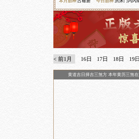
本月胎神
:占碓磨
今日胎神
:房床门內內
< 前1月
16日
17日
18日
19
黄道吉日择吉三煞方 本年黄历三煞在