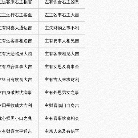
左远客来右主损害
左有饮食右主凶恶
左主远行右主客至
左主凶事右主大吉
主有财喜大通达吉
主失财物之事不利
主有远客喜相逢吉
主有要事人相见吉
主有灾恶临身大凶
主有客来相见大吉
主有成合喜事大吉
主有女思及喜事至
主终日有饮食大吉
主有吉人来求财利
主自身破财忧病事
主有外思男女之事
主田蚕收成大吉利
主财喜临门自身吉
忧心损男小口之兆
主有喜事饮食相会
主有财喜大亨通吉
主亲人来及有信至