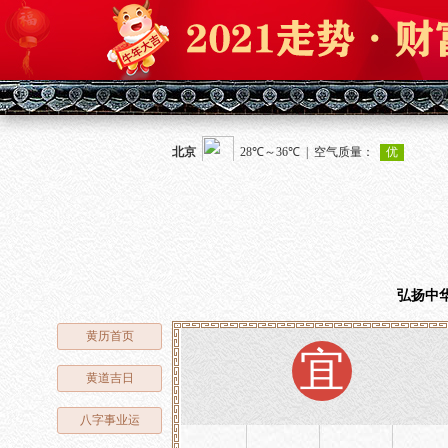
弘扬中
黄历首页
宜
黄道吉日
八字事业运