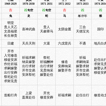
己酉
庚戌
辛亥
壬子
癸丑
甲寅
1969 2029
1970 2030
1971 2031
1972 2032
1973 2033
1974 203
吉
凶
凶
吉
凶
凶
旬空
旬空
兔
龙
蛇
马
冲年
猴
羊
明堂
贵人天乙
贵人
三合
喜神武曲
太阴金匮
国印
文昌福星
天赦驿马
天德宝光
长生禄贵
日建
天兵天刑
大退
六戊雷兵
不遇
地兵白
开市
入宅修造
祈福求嗣
祭祀
祈福
移徙安床
赴任出
纳采嫁娶
祈福酬神
修造
求嗣纳采
作灶祈福
求财见
出行求财
出行求财
安葬纳采
嫁娶求财
求嗣嫁娶
嫁娶认
开市交易
见贵纳采
嫁娶开市
开市交易
出行安葬
移徙安
安床祭祀
嫁娶赴任
安床祭祀
祭祀赴任
求财见贵
上梁
开光
造船行舟
祈福求嗣
赴任出行
修造动
盖屋赴任
修造安葬