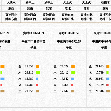
大溪水
沙中土
沙中土
天上火
天上火
石榴木
煞西
煞南
煞东
煞北
煞西
煞南
喜神西北
喜神西南
喜神正南
喜神东南
喜神东北
喜神西
财神东南
财神正西
财神正西
财神正北
财神正北
财神正
-02:59
寅时03:00-04:59
卯时05:00-06:59
辰时07:00-08
癸卯癸丑
辛丑丙申癸卯甲寅
辛丑丙申癸卯乙卯
辛丑丙申癸卯
卯
子丑
子丑
子丑
金
21.053
金
23.529
金
21.053
木
26.316
木
29.412
木
15.789
水
15.789
水
17.647
水
21.053
火
15.789
火
11.765
火
15.789
土
21.053
土
17.647
土
26.316