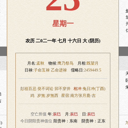
财
坟
服
星期一
除
畜
券
农历 二0二一年 七月 十六日 大 (阴历)
月名:
孟秋
物候:
鹰乃祭鸟
月相:
既望月
日禄:
子命互禄 乙命进禄
儒略日:
2459449.5
彭祖百忌:癸不词讼 卯不穿井
相冲
:兔日冲(丁酉)
结
鸡
岁煞:
岁煞西
星宿:
南方张月鹿-吉
吉
空亡所值
年:
辰巳
月:
辰巳
日:
辰巳
今日阴阳贵神值位
阳贵神：东南 阴贵神：正东
)