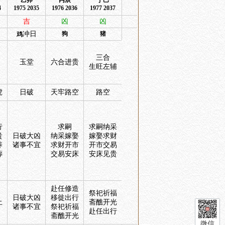
乙卯
丙辰
丁巳
4
1975 2035
1976 2036
1977 2037
吉
凶
凶
冲日
狗
猪
鸡
三合
玉堂
六合进贵
生旺左辅
虎
日破
天牢路空
路空
行
求嗣
求嗣纳采
贵
日破大凶
纳采嫁娶
嫁娶求财
养
诸事不宜
求财开市
开市交易
葬
交易安床
安床见贵
赴任修造
祭祀祈福
日破大凶
移徙出行
土
斋醮开光
诸事不宜
祭祀祈福
赴任出行
斋醮开光
微信