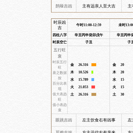
鹊噪吉凶
主有远亲人至大吉
主
时辰凶
午时11:00-12:59
未时13:00
吉
四柱八字
辛丑丙申癸卯戊午
辛丑丙申
时辰空亡
子丑
子
五行旺
衰
时辰五行
金
26.316
金
20
旺
木
10.526
木
20
衰之数据
按
水
15.789
水
15
百分比表
火
21.053
火
15
现
值大表趋
土
26.316
土
30
旺
值小表趋
衰
眼跳吉凶
左主饮食右有凶事
左
耳鸣吉凶
左主远信右有亲来
左