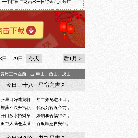
一牛耕田二龙治水一日得金六人分饼
8日
29日
今天
后1月 >
日黄历三煞在西 占 申山、酉山、戌山
今日二十八 星宿之吉凶
张星日好造龙轩， 年年并见进庄田，
埋葬不久升官职， 代代为官近帝前，
开门放水招财帛， 婚姻和合福绵绵，
田蚕人满仓库满， 百般顺意自安然。