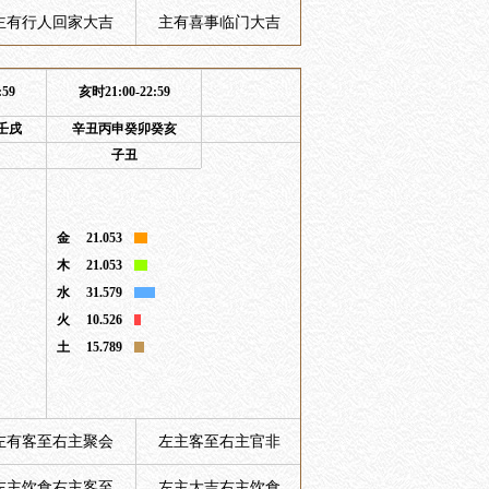
主有行人回家大吉
主有喜事临门大吉
:59
亥时21:00-22:59
壬戌
辛丑丙申癸卯癸亥
子丑
金
21.053
木
21.053
水
31.579
火
10.526
土
15.789
左有客至右主聚会
左主客至右主官非
左主饮食右主客至
左主大吉右主饮食