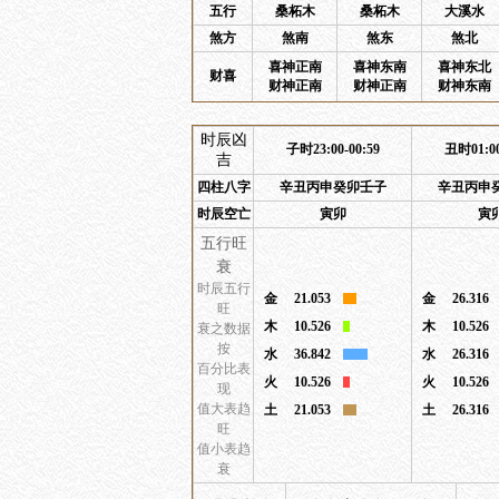
五行
桑柘木
桑柘木
大溪水
煞方
煞南
煞东
煞北
喜神正南
喜神东南
喜神东北
财喜
财神正南
财神正南
财神东南
时辰凶
子时23:00-00:59
丑时01:00
吉
四柱八字
辛丑丙申癸卯壬子
辛丑丙申
时辰空亡
寅卯
寅
五行旺
衰
时辰五行
金
21.053
金
26.316
旺
木
10.526
木
10.526
衰之数据
按
水
36.842
水
26.316
百分比表
火
10.526
火
10.526
现
值大表趋
土
21.053
土
26.316
旺
值小表趋
衰