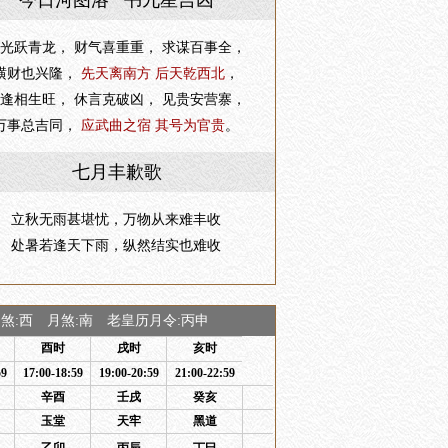
今日河图洛 书九星吉凶
光跃青龙， 财气喜重重， 求谋百事全，
横财也兴隆，
先天离南方 后天乾西北
，
逢相生旺， 休言克破凶， 见贵安营寨，
万事总吉同，
应武曲之宿 其号为官贵
。
七月丰歉歌
立秋无雨甚堪忧，万物从来难丰收
处暑若逢天下雨，纵然结实也难收
:西 月煞:南 老皇历月令:丙申
酉时
戌时
亥时
59
17:00-18:59
19:00-20:59
21:00-22:59
辛酉
壬戌
癸亥
玉堂
天牢
黑道