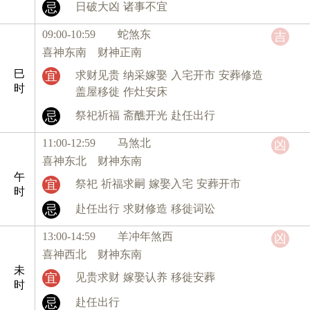
忌
日破大凶
诸事不宜
09:00-10:59 蛇
煞东
吉
喜神东南 财神正南
巳
宜
求财见贵
纳采嫁娶
入宅开市
安葬修造
时
盖屋移徙
作灶安床
忌
祭祀祈福
斋醮开光
赴任出行
11:00-12:59 马
煞北
凶
喜神东北 财神东南
午
宜
祭祀
祈福求嗣
嫁娶入宅
安葬开市
时
忌
赴任出行
求财修造
移徙词讼
13:00-14:59 羊
冲年煞西
凶
喜神西北 财神东南
未
宜
见贵求财
嫁娶认养
移徙安葬
时
忌
赴任出行