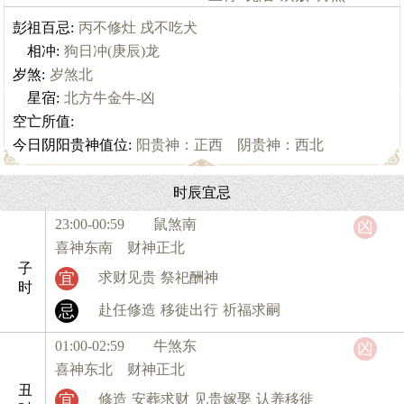
彭祖百忌:
丙不修灶 戌不吃犬
相冲:
狗日冲(庚辰)龙
岁煞:
岁煞北
星宿:
北方牛金牛-凶
空亡所值:
今日阴阳贵神值位:
阳贵神：正西 阴贵神：西北
时辰宜忌
23:00-00:59 鼠
煞南
凶
喜神东南 财神正北
子
宜
求财见贵
祭祀酬神
时
忌
赴任修造
移徙出行
祈福求嗣
01:00-02:59 牛
煞东
凶
喜神东北 财神正北
丑
宜
修造
安葬求财
见贵嫁娶
认养移徙