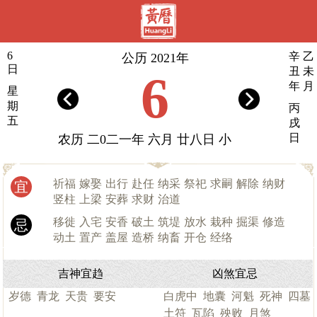
6
辛
乙
公历 2021年
日
丑
未
6
年
月
星
期
丙
五
戌
日
农历 二0二一年 六月 廿八日 小
祈福
嫁娶
出行
赴任
纳采
祭祀
求嗣
解除
纳财
宜
竖柱
上梁
安葬
求财
治道
移徙
入宅
安香
破土
筑堤
放水
栽种
掘渠
修造
忌
动土
置产
盖屋
造桥
纳畜
开仓
经络
吉神宜趋
凶煞宜忌
岁德
青龙
天贵
要安
白虎中
地囊
河魁
死神
四墓
土符
瓦陷
殃败
月煞