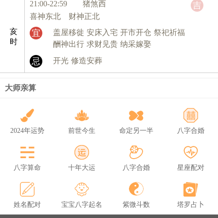
21:00-22:59 猪
煞西
吉
喜神东北 财神正北
亥
宜
盖屋移徙
安床入宅
开市开仓
祭祀祈福
时
酬神出行
求财见贵
纳采嫁娶
忌
开光
修造安葬
大师亲算
2024年运势
前世今生
命定另一半
八字合婚
八字算命
十年大运
八字合婚
星座配对
姓名配对
宝宝八字起名
紫微斗数
塔罗占卜