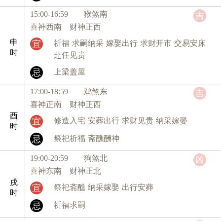
15:00-16:59 猴
煞南
吉
喜神西南 财神正西
申
宜
祈福
求嗣纳采
嫁娶出行
求财开市
交易安床
时
赴任见贵
忌
上梁盖屋
17:00-18:59 鸡
煞东
吉
喜神正南 财神正西
酉
宜
修造入宅
安葬出行
求财见贵
纳采嫁娶
时
忌
祭祀祈福
斋醮酬神
19:00-20:59 狗
煞北
凶
喜神东南 财神正北
戌
宜
祭祀斋醮
纳采嫁娶
出行安葬
时
忌
祈福求嗣