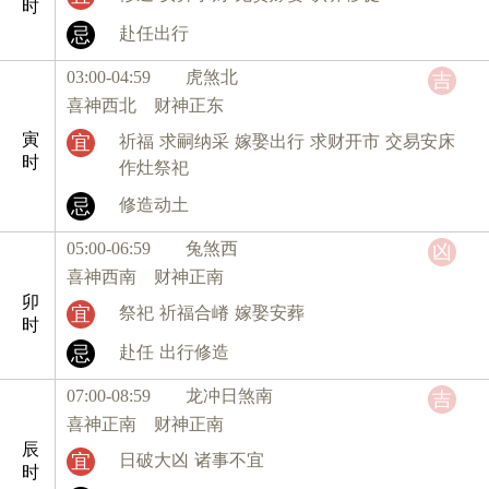
时
忌
赴任出行
03:00-04:59 虎
煞北
吉
喜神西北 财神正东
寅
宜
祈福
求嗣纳采
嫁娶出行
求财开市
交易安床
时
作灶祭祀
忌
修造动土
05:00-06:59 兔
煞西
凶
喜神西南 财神正南
卯
宜
祭祀
祈福合嵴
嫁娶安葬
时
忌
赴任
出行修造
07:00-08:59 龙
冲日煞南
吉
喜神正南 财神正南
辰
宜
日破大凶
诸事不宜
时