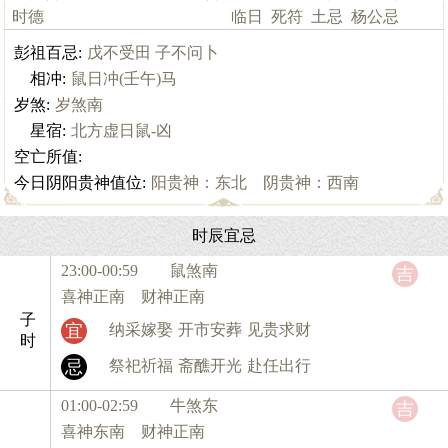
时德
临日
死符
土忌
杨公忌
彭祖百忌:
戊不受田 子不问卜
相冲:
鼠日冲(壬午)马
岁煞:
岁煞南
星宿:
北方虚日鼠-凶
空亡所值:
今日阴阳贵神值位:
阳贵神：东北 阴贵神：西南
时辰宜忌
23:00-00:59 鼠
煞南
吉
喜神正南 财神正南
子
宜
纳采嫁娶
开市安葬
见贵求财
时
忌
祭祀祈福
斋醮开光
赴任出行
01:00-02:59 牛
煞东
吉
喜神东南 财神正南