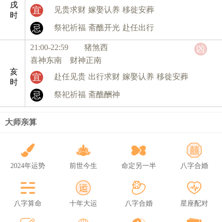
戌
宜
见贵求财
嫁娶认养
移徙安葬
时
忌
祭祀祈福
斋醮开光
赴任出行
21:00-22:59 猪
煞西
凶
喜神东南 财神正南
亥
宜
赴任见贵
出行求财
嫁娶认养
移徙安葬
时
忌
祭祀祈福
斋醮酬神
大师亲算
2024年运势
前世今生
命定另一半
八字合婚
八字算命
十年大运
八字合婚
星座配对