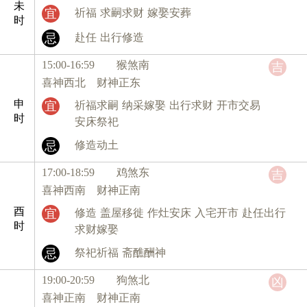
未
宜
祈福
求嗣求财
嫁娶安葬
时
忌
赴任
出行修造
15:00-16:59 猴
煞南
吉
喜神西北 财神正东
申
宜
祈福求嗣
纳采嫁娶
出行求财
开市交易
时
安床祭祀
忌
修造动土
17:00-18:59 鸡
煞东
吉
喜神西南 财神正南
酉
宜
修造
盖屋移徙
作灶安床
入宅开市
赴任出行
时
求财嫁娶
忌
祭祀祈福
斋醮酬神
19:00-20:59 狗
煞北
凶
喜神正南 财神正南