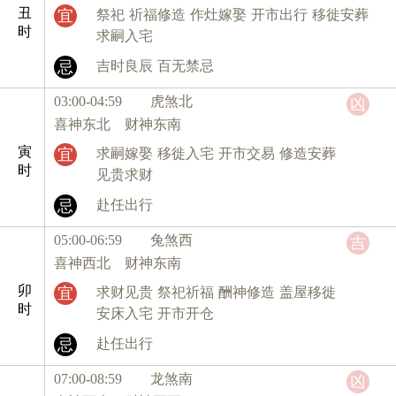
丑
宜
祭祀
祈福修造
作灶嫁娶
开市出行
移徙安葬
时
求嗣入宅
忌
吉时良辰
百无禁忌
03:00-04:59 虎
煞北
凶
喜神东北 财神东南
寅
宜
求嗣嫁娶
移徙入宅
开市交易
修造安葬
时
见贵求财
忌
赴任出行
05:00-06:59 兔
煞西
吉
喜神西北 财神东南
卯
宜
求财见贵
祭祀祈福
酬神修造
盖屋移徙
时
安床入宅
开市开仓
忌
赴任出行
07:00-08:59 龙
煞南
凶