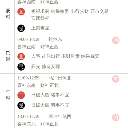
喜神西南 财神正西
辰
宜
祈福求嗣
纳采嫁娶
出行求财
开市交易
时
安床祭祀
忌
上梁盖屋
09:00-10:59 蛇
煞东
凶
喜神正南 财神正西
巳
宜
入宅
赴任出行
求财见贵
纳采嫁娶
时
忌
开光
修造安葬
11:00-12:59 马
冲日煞北
吉
喜神东南 财神正北
午
宜
日破大凶
诸事不宜
时
忌
日破大凶
诸事不宜
13:00-14:59 羊
冲年煞西
凶
喜神东北 财神正北