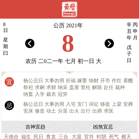
8
辛
丙
公历 2021年
日
丑
申
8
年
月
星
期
戊
曰
子
日
农历 二0二一年 七月 初一日 大
杨公忌日 大事勿用
祈福
嫁娶
纳财
开市
作灶
斋醮
宜
祭祀
求嗣
求财
纳采
盖屋
竖柱
解除
赴任
栽种
纳畜
入学
裁衣
冠笄
杨公忌日 大事勿用
入宅
安门
词讼
移徙
上梁
安葬
忌
安床
修造
动土
分居
出火
出行
出师
求医
吉神宜趋
凶煞宜忌
天德合
福生
民日
青龙
三合
大退
官符
时阴
死气
横天