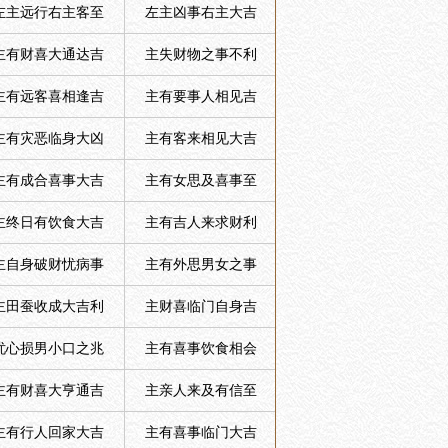
左主远行右主客至
左主凶事右主大吉
主有财喜大通达吉
主失财物之事不利
主有远客喜相逢吉
主有要事人相见吉
主有灾恶临身大凶
主有客来相见大吉
主有成合喜事大吉
主有女思及喜事至
主终日有饮食大吉
主有吉人来求财利
主自身破财忧病事
主有外思男女之事
主田蚕收成大吉利
主财喜临门自身吉
忧心损男小口之兆
主有喜事饮食相会
主有财喜大亨通吉
主亲人来及有信至
主有行人回家大吉
主有喜事临门大吉