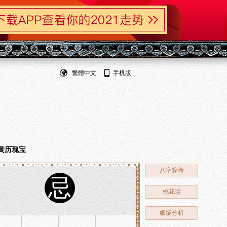
繁體中文
手机版
黄历瑰宝
八字算命
忌
桃花运
姻缘分析