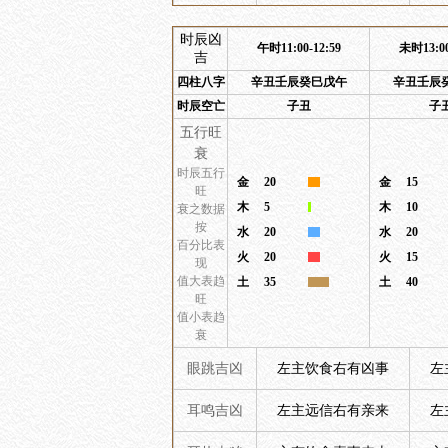
时辰凶
午时11:00-12:59
未时13:00
吉
四柱八字
辛丑壬辰癸巳戊午
辛丑壬辰
时辰空亡
子丑
子
五行旺
衰
时辰五行
金
20
金
15
旺
木
5
木
10
衰之数据
按
水
20
水
20
百分比表
火
20
火
15
现
值大表趋
土
35
土
40
旺
值小表趋
衰
眼跳吉凶
左主饮食右有凶事
左
耳鸣吉凶
左主远信右有亲来
左