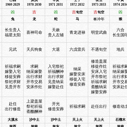
己酉
庚戌
辛亥
壬子
癸丑
甲寅
1969 2029
1970 2030
1971 2031
1972 2032
1973 2033
1974 203
凶
吉
凶
吉
吉
凶
旬空
旬空
兔
龙
蛇
马
冲年
猴
羊
长生贵人
天赦
六合
喜神司命
青龙进禄
明堂武曲
福星太阳
贵人左辅
长生国
元武
天兵狗食
大退
六戊雷兵
不遇旬空
地兵
修造盖屋
祈福求嗣
求嗣
入宅祭祀
移徙作灶
祈福求
纳采
嫁娶入宅
纳采嫁娶
祈福酬神
安床入宅
纳采嫁
嫁娶安床
移徙安葬
出行求财
出行求财
开市祭祀
出行求
移徙入宅
祭祀求财
开市交易
见贵纳采
祈福求嗣
开市交
修造安葬
见贵开市
安床作灶
嫁娶赴任
斋醮纳采
安床赴
嫁娶安葬
上梁盖屋
赴任
开光
祭祀祈福
祈福求嗣
赴任出行
修造动
出行修造
修造安葬
斋醮酬神
大溪水
沙中土
沙中土
天上火
天上火
石榴木
煞西
煞南
煞东
煞北
煞西
煞南