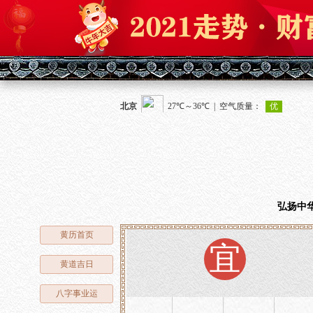
弘扬中
黄历首页
宜
黄道吉日
八字事业运