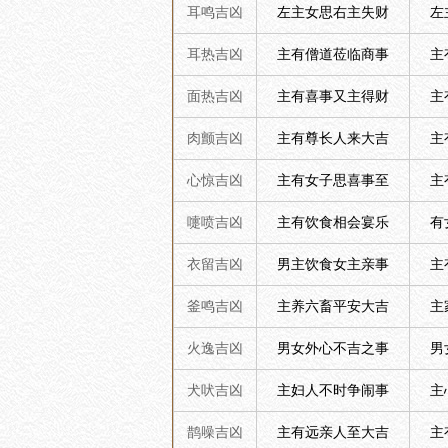
耳鸣吉凶
左主女思右主失财
左
耳热吉凶
主有僧道莅临商事
主
面热吉凶
主有喜事又主得财
主
肉颤吉凶
主有尊长人来大吉
主
心惊吉凶
主有女子思喜事至
主
嚏喷吉凶
主有饮食相会宴乐
有
衣留吉凶
男主饮食女主亲事
主
釜鸣吉凶
主养六畜平安大吉
主
火逸吉凶
男女外心不吉之事
男
犬吠吉凶
主妇人不时争闹事
主
鹊噪吉凶
主有远亲人至大吉
主