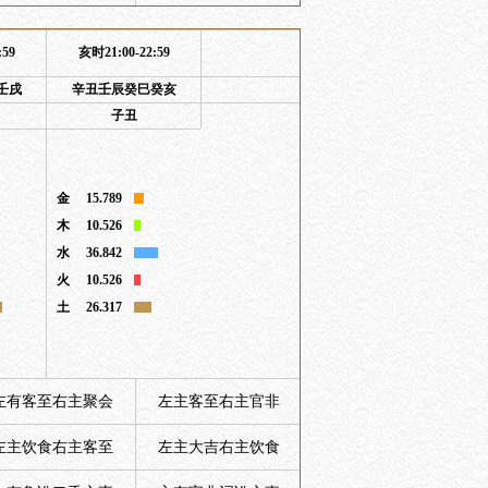
:59
亥时21:00-22:59
壬戌
辛丑壬辰癸巳癸亥
子丑
金
15.789
木
10.526
水
36.842
火
10.526
土
26.317
左有客至右主聚会
左主客至右主官非
左主饮食右主客至
左主大吉右主饮食