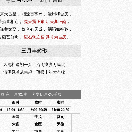
今日河图洛 书九星吉凶
来天乙星， 相逢百事兴， 运用和合庆，
茶酒喜相迎，
先天震正东 后天离正南
，
谋并嫁娶， 好合有天成， 祸福如神验，
吉凶甚分明，
应右弼之宿 其号为吉庆
。
三月丰歉歌
风雨相逢初一头，沿街瘟疫万民忧
清明风若从南起，预报丰年大有收
:东 月煞:南 老皇历月令:壬辰
酉时
戌时
亥时
59
17:00-18:59
19:00-20:59
21:00-22:59
辛酉
壬戌
癸亥
朱雀
金匮
天德