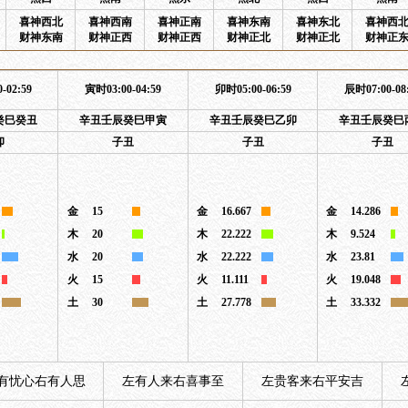
喜神西北
喜神西南
喜神正南
喜神东南
喜神东北
喜神西
财神东南
财神正西
财神正西
财神正北
财神正北
财神正
-02:59
寅时03:00-04:59
卯时05:00-06:59
辰时07:00-08
癸巳癸丑
辛丑壬辰癸巳甲寅
辛丑壬辰癸巳乙卯
辛丑壬辰癸巳
卯
子丑
子丑
子丑
金
15
金
16.667
金
14.286
木
20
木
22.222
木
9.524
水
20
水
22.222
水
23.81
火
15
火
11.111
火
19.048
土
30
土
27.778
土
33.332
有忧心右有人思
左有人来右喜事至
左贵客来右平安吉