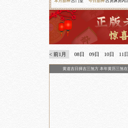
本月胎神
:占门堂
今日胎神
:占房床房內
< 前1月
08日
09日
10日
11
黄道吉日择吉三煞方 本年黄历三煞在