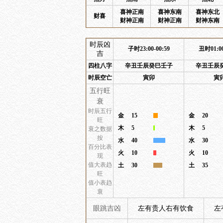
喜神正南
喜神东南
喜神东北
财喜
财神正南
财神正南
财神东南
时辰凶
子时23:00-00:59
丑时01:00
吉
四柱八字
辛丑壬辰癸巳壬子
辛丑壬辰
时辰空亡
寅卯
寅
五行旺
衰
时辰五行
金
15
金
20
旺
木
5
木
5
衰之数据
按
水
40
水
30
百分比表
火
10
火
10
现
值大表趋
土
30
土
35
旺
值小表趋
衰
眼跳吉凶
左有贵人右有饮食
左