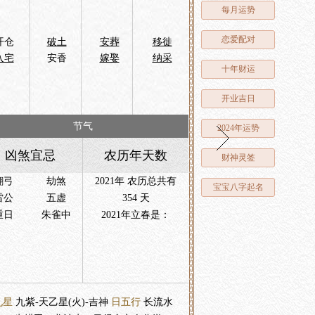
每月运势
恋爱配对
开仓
破土
安葬
移徙
入宅
安香
嫁娶
纳采
十年财运
开业吉日
节气
2024年运势
凶煞宜忌
农历年天数
财神灵签
翻弓
劫煞
2021年 农历总共有
宝宝八字起名
雷公
五虚
354 天
重日
朱雀中
2021年立春是：
九星
九紫-天乙星(火)-吉神
日五行
长流水