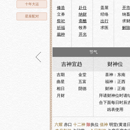
十年大运
修造
赴任
盖屋
开
立券
纳财
经络
纳
星座配对
祭祀
斋醮
出行
求
祈福
牧养
求医
解
栽种
开光
节气
吉神宜趋
财神位
吉期
金堂
喜神：东南
曲星
五富
福神：正西
相日
阴德
财神：正南
月财
拜请财神位时请
合下面每日时辰
凶表使用
六耀
赤口
十二神
除
执位
值神
明堂(黄道日