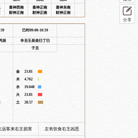
北
喜神西南
喜神正南
喜神东南
东
财神正南
财神正南
财神正南
分享
:59
巳时09:00-10:59
丙辰
辛丑壬辰癸巳丁巳
子丑
金
23.81
木
4.762
水
19.048
火
23.81
土
28.57
左远客来右主损害
左有饮食右主凶恶