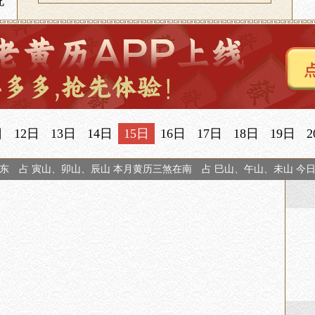
北
日
12日
13日
14日
15日
16日
17日
18日
19日
2
东 占 寅山、卯山、辰山 本月黄历三煞在南 占 巳山、午山、未山 今