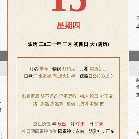
市
畜
财
星期四
除
农历 二0二一年 三月 初四日 大 (阴历)
月名:
季春
物候:
虹始见
月相:
娥眉新月
日禄:
子命互禄 丙,戊命进禄
儒略日:
2459319.5
彭祖百忌:癸不词讼 巳不远行
相冲
:蛇日冲(丁亥)
结
猪
岁煞:
岁煞东
星宿:
北方斗木獬-吉
吉
空亡所值
年:
辰巳
月:
午未
日:
午未
今日阴阳贵神值位
阳贵神：东南 阴贵神：正东
)