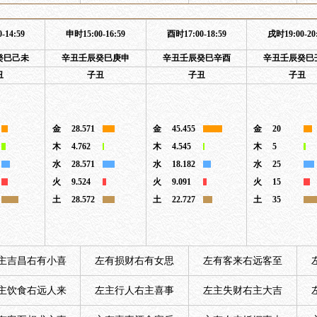
-14:59
申时15:00-16:59
酉时17:00-18:59
戌时19:00-20
癸巳己未
辛丑壬辰癸巳庚申
辛丑壬辰癸巳辛酉
辛丑壬辰癸巳
丑
子丑
子丑
子丑
金
28.571
金
45.455
金
20
木
4.762
木
4.545
木
5
水
28.571
水
18.182
水
25
火
9.524
火
9.091
火
15
土
28.572
土
22.727
土
35
主吉昌右有小喜
左有损财右有女思
左有客来右远客至
主饮食右远人来
左主行人右主喜事
左主失财右主大吉