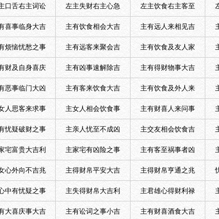
主口舌右主词讼
左主失财右主心急
左主饮食右主客至
有喜事临身大吉
主有饮食相会大吉
主有远人来相见吉
有烦恼忧愁之事
主有远客来聚会吉
主有饮食及友人家
有财及自身喜庆
主有凶事速解除吉
主有得财物事大吉
有恶事临门大凶
主有客来饮食大吉
主有饮食及外人来
女人思客来求事
主女人相会饮食事
主有财喜人来问事
有忧疑破财之事
主亲人忧至不成凶
主交友相会饮食吉
家宅富贵大吉利
主家宅有凶险之事
主有客至祸事者凶
女心外向不吉兆
主得财帛平安大吉
主得财帛亨通之兆
心中有忧疑之事
主失得财帛大吉利
主君雄心得财利禄
有大喜庆事大吉
主有讼词之事小吉
主有财喜酒食大吉