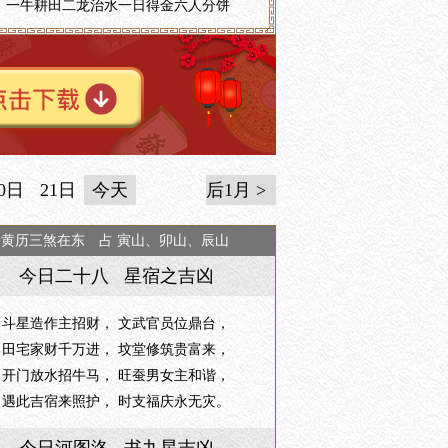
一牛耕田二龙治水一日得金六人分饼
0日
21日
今天
后1月 >
日黄历三煞在东 占 寅山、卯山、辰山
今日二十八 星宿之吉凶
斗星造作主招财， 文武官员位鼎台，
田宅家财千万进， 坟堂修筑贵富来，
开门放水招牛马， 旺蚕男女主和谐，
遇此吉宿来照护， 时支福庆永无灾。