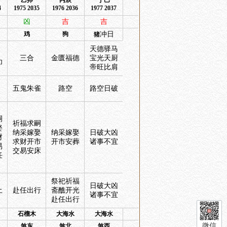
乙卯
丙辰
丁巳
4
1975 2035
1976 2036
1977 2037
凶
吉
吉
鸡
狗
冲日
猪
天德驿马
三合
金匮福德
宝光天厨
印
帝旺比肩
五鬼朱雀
路空
路空日破
嗣
祈福求嗣
娶
纳采嫁娶
纳采嫁娶
日破大凶
财
求财开市
开市安葬
诸事不宜
易
交易安床
任
祭祀祈福
日破大凶
土
赴任出行
斋醮开光
诸事不宜
赴任出行
石榴木
大海水
大海水
微信
煞东
煞北
煞西