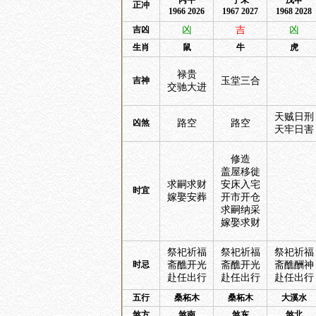
丙午
丁未
戊申
正冲
1966 2026
1967 2027
1968 2028
吉凶
凶
吉
凶
生肖
鼠
牛
虎
禄贵
吉神
玉堂三合
交驰大进
天贼日刑
凶煞
路空
路空
天牢日害
修造
盖屋移徙
求嗣求财
安床入宅
时宜
嫁娶安葬
开市开仓
求嗣纳采
嫁娶求财
祭祀祈福
祭祀祈福
祭祀祈福
时忌
斋醮开光
斋醮开光
斋醮酬神
赴任出行
赴任出行
赴任出行
五行
桑柘木
桑柘木
大溪水
煞方
煞南
煞东
煞北