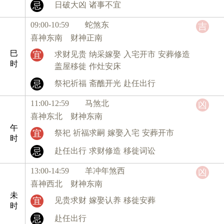
忌
日破大凶
诸事不宜
09:00-10:59 蛇
煞东
吉
喜神东南 财神正南
巳
宜
求财见贵
纳采嫁娶
入宅开市
安葬修造
时
盖屋移徙
作灶安床
忌
祭祀祈福
斋醮开光
赴任出行
11:00-12:59 马
煞北
凶
喜神东北 财神东南
午
宜
祭祀
祈福求嗣
嫁娶入宅
安葬开市
时
忌
赴任出行
求财修造
移徙词讼
13:00-14:59 羊
冲年煞西
凶
喜神西北 财神东南
未
宜
见贵求财
嫁娶认养
移徙安葬
时
忌
赴任出行