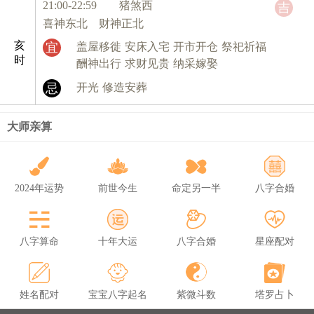
21:00-22:59 猪
煞西
吉
喜神东北 财神正北
亥
宜
盖屋移徙
安床入宅
开市开仓
祭祀祈福
时
酬神出行
求财见贵
纳采嫁娶
忌
开光
修造安葬
大师亲算
2024年运势
前世今生
命定另一半
八字合婚
八字算命
十年大运
八字合婚
星座配对
姓名配对
宝宝八字起名
紫微斗数
塔罗占卜