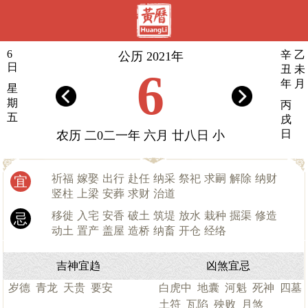
6
辛
乙
公历 2021年
日
丑
未
6
年
月
星
期
丙
五
戌
日
农历 二0二一年 六月 廿八日 小
祈福
嫁娶
出行
赴任
纳采
祭祀
求嗣
解除
纳财
宜
竖柱
上梁
安葬
求财
治道
移徙
入宅
安香
破土
筑堤
放水
栽种
掘渠
修造
忌
动土
置产
盖屋
造桥
纳畜
开仓
经络
吉神宜趋
凶煞宜忌
岁德
青龙
天贵
要安
白虎中
地囊
河魁
死神
四墓
土符
瓦陷
殃败
月煞