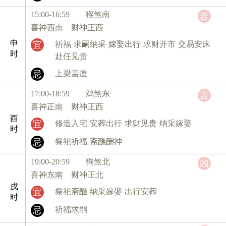
15:00-16:59 猴
煞南
吉
喜神西南 财神正西
申
宜
祈福
求嗣纳采
嫁娶出行
求财开市
交易安床
时
赴任见贵
忌
上梁盖屋
17:00-18:59 鸡
煞东
吉
喜神正南 财神正西
酉
宜
修造入宅
安葬出行
求财见贵
纳采嫁娶
时
忌
祭祀祈福
斋醮酬神
19:00-20:59 狗
煞北
凶
喜神东南 财神正北
戌
宜
祭祀斋醮
纳采嫁娶
出行安葬
时
忌
祈福求嗣