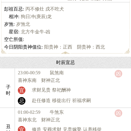
彭祖百忌:
丙不修灶 戌不吃犬
相冲:
狗日冲(庚辰)龙
岁煞:
岁煞北
星宿:
北方牛金牛-凶
空亡所值:
今日阴阳贵神值位:
阳贵神：正西 阴贵神：西北
时辰宜忌
23:00-00:59 鼠
煞南
凶
喜神东南 财神正北
子
宜
求财见贵
祭祀酬神
时
忌
赴任修造
移徙出行
祈福求嗣
01:00-02:59 牛
煞东
凶
喜神东北 财神正北
丑
宜
修造
安葬求财
见贵嫁娶
认养移徙