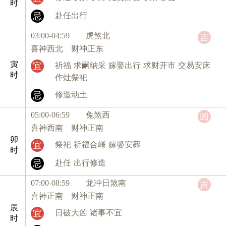
时
忌
赴任出行
03:00-04:59 虎
煞北
吉
喜神西北 财神正东
寅
宜
祈福
求嗣纳采
嫁娶出行
求财开市
交易安床
时
作灶祭祀
忌
修造动土
05:00-06:59 兔
煞西
凶
喜神西南 财神正南
卯
宜
祭祀
祈福合嵴
嫁娶安葬
时
忌
赴任
出行修造
07:00-08:59 龙
冲日煞南
吉
喜神正南 财神正南
辰
宜
日破大凶
诸事不宜
时