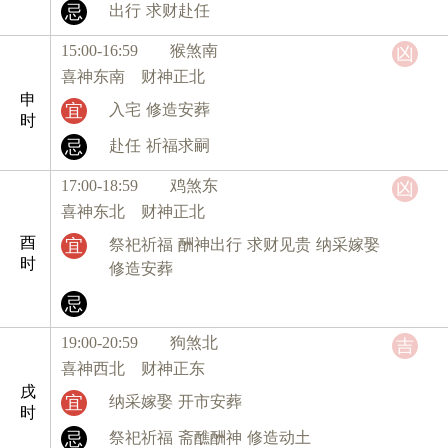
忌
出行
求财赴任
15:00-16:59 猴
煞南
凶
喜神东南 财神正北
申
宜
入宅
修造安葬
时
忌
赴任
祈福求嗣
17:00-18:59 鸡
煞东
凶
喜神东北 财神正北
酉
宜
祭祀祈福
酬神出行
求财见贵
纳采嫁娶
时
修造安葬
忌
19:00-20:59 狗
煞北
吉
喜神西北 财神正东
戌
宜
纳采嫁娶
开市安葬
时
忌
祭祀祈福
斋醮酬神
修造动土