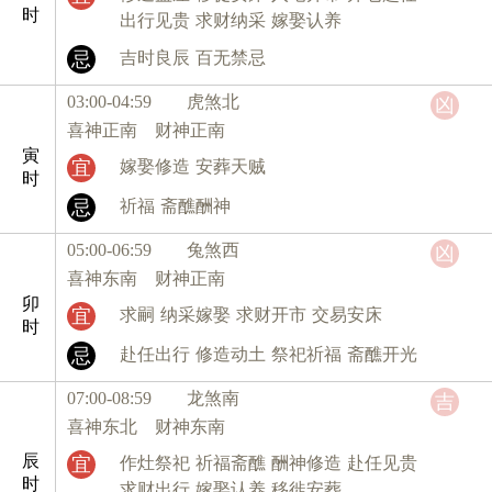
时
出行见贵
求财纳采
嫁娶认养
忌
吉时良辰
百无禁忌
03:00-04:59 虎
煞北
凶
喜神正南 财神正南
寅
宜
嫁娶修造
安葬天贼
时
忌
祈福
斋醮酬神
05:00-06:59 兔
煞西
凶
喜神东南 财神正南
卯
宜
求嗣
纳采嫁娶
求财开市
交易安床
时
忌
赴任出行
修造动土
祭祀祈福
斋醮开光
07:00-08:59 龙
煞南
吉
喜神东北 财神东南
辰
宜
作灶祭祀
祈福斋醮
酬神修造
赴任见贵
时
求财出行
嫁娶认养
移徙安葬