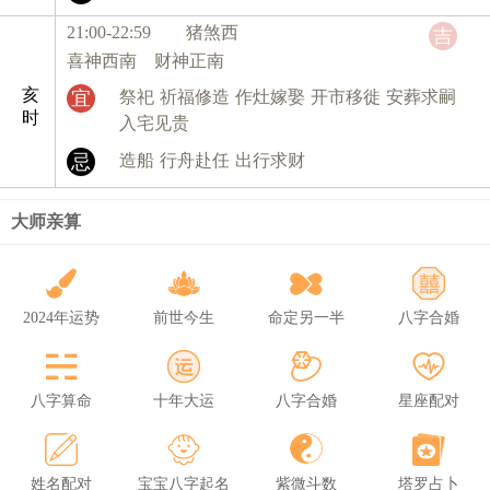
21:00-22:59 猪
煞西
吉
喜神西南 财神正南
亥
宜
祭祀
祈福修造
作灶嫁娶
开市移徙
安葬求嗣
时
入宅见贵
忌
造船
行舟赴任
出行求财
大师亲算
2024年运势
前世今生
命定另一半
八字合婚
八字算命
十年大运
八字合婚
星座配对
姓名配对
宝宝八字起名
紫微斗数
塔罗占卜