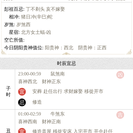
彭祖百忌:
丁不剃头 亥不嫁娶
相冲:
猪日冲(辛巳)蛇
岁煞:
岁煞西
星宿:
北方女土蝠-凶
空亡所值:
今日阴阳贵神值位:
阳贵神：西北 阴贵神：正西
时辰宜忌
23:00-00:59 鼠
煞南
凶
喜神西北 财神正东
子
宜
安葬
赴任出行
求财嫁娶
移徙开市
时
忌
修造
01:00-02:59 牛
煞东
吉
喜神西南 财神正南
丑
宜
修造盖屋
移徙安床
入宅开市
开仓赴任