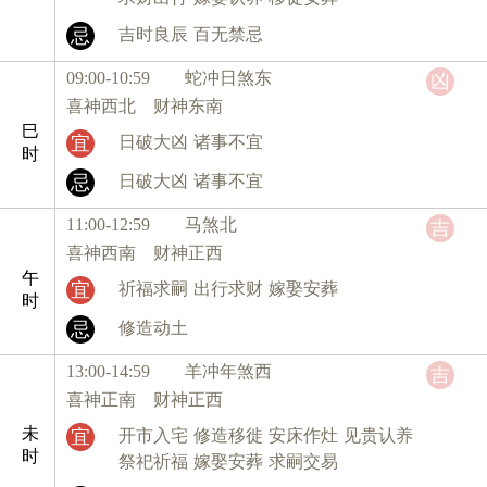
忌
吉时良辰
百无禁忌
09:00-10:59 蛇
冲日煞东
凶
喜神西北 财神东南
巳
宜
日破大凶
诸事不宜
时
忌
日破大凶
诸事不宜
11:00-12:59 马
煞北
吉
喜神西南 财神正西
午
宜
祈福求嗣
出行求财
嫁娶安葬
时
忌
修造动土
13:00-14:59 羊
冲年煞西
吉
喜神正南 财神正西
未
宜
开市入宅
修造移徙
安床作灶
见贵认养
时
祭祀祈福
嫁娶安葬
求嗣交易