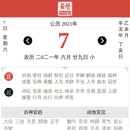
7
辛
乙
公历 2021年
日
丑
未
7
年
月
星
期
丁
六
亥
日
农历 二0二一年 六月 廿九日 小
祈福
竖柱
纳财
祭祀
赴任
求嗣
解除
移徙
栽种
宜
纳畜
安葬
斋醮
入宅
求财
开仓
入学
裁衣
冠笄
词讼
安床
修造
动土
纳采
开市
交易
盖屋
上梁
忌
嫁娶
行舟
出行
出师
求医
吉神宜趋
凶煞宜忌
六仪
三合
天贵
阴德
玉宇
翻弓
官符
时阴
死气
雷公
月财
死符
四穷
天兵
厌对
招摇