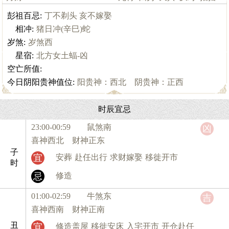
彭祖百忌:
丁不剃头 亥不嫁娶
相冲:
猪日冲(辛巳)蛇
岁煞:
岁煞西
星宿:
北方女土蝠-凶
空亡所值:
今日阴阳贵神值位:
阳贵神：西北 阴贵神：正西
时辰宜忌
23:00-00:59 鼠
煞南
凶
喜神西北 财神正东
子
宜
安葬
赴任出行
求财嫁娶
移徙开市
时
忌
修造
01:00-02:59 牛
煞东
吉
喜神西南 财神正南
丑
宜
修造盖屋
移徙安床
入宅开市
开仓赴任