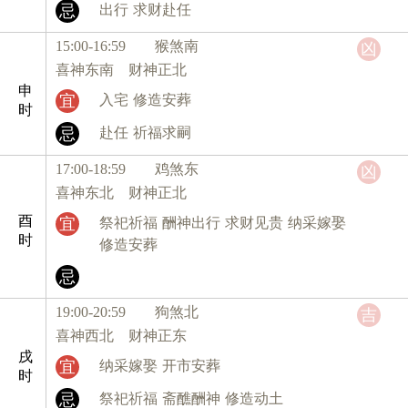
忌
出行
求财赴任
15:00-16:59 猴
煞南
凶
喜神东南 财神正北
申
宜
入宅
修造安葬
时
忌
赴任
祈福求嗣
17:00-18:59 鸡
煞东
凶
喜神东北 财神正北
酉
宜
祭祀祈福
酬神出行
求财见贵
纳采嫁娶
时
修造安葬
忌
19:00-20:59 狗
煞北
吉
喜神西北 财神正东
戌
宜
纳采嫁娶
开市安葬
时
忌
祭祀祈福
斋醮酬神
修造动土