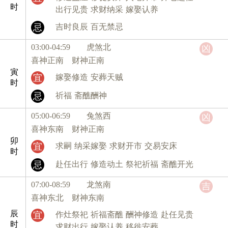
时
出行见贵
求财纳采
嫁娶认养
忌
吉时良辰
百无禁忌
03:00-04:59 虎
煞北
凶
喜神正南 财神正南
寅
宜
嫁娶修造
安葬天贼
时
忌
祈福
斋醮酬神
05:00-06:59 兔
煞西
凶
喜神东南 财神正南
卯
宜
求嗣
纳采嫁娶
求财开市
交易安床
时
忌
赴任出行
修造动土
祭祀祈福
斋醮开光
07:00-08:59 龙
煞南
吉
喜神东北 财神东南
辰
宜
作灶祭祀
祈福斋醮
酬神修造
赴任见贵
时
求财出行
嫁娶认养
移徙安葬