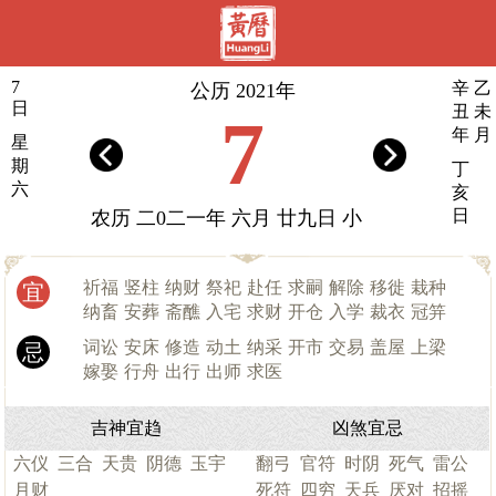
7
辛
乙
公历 2021年
日
丑
未
7
年
月
星
期
丁
六
亥
日
农历 二0二一年 六月 廿九日 小
祈福
竖柱
纳财
祭祀
赴任
求嗣
解除
移徙
栽种
宜
纳畜
安葬
斋醮
入宅
求财
开仓
入学
裁衣
冠笄
词讼
安床
修造
动土
纳采
开市
交易
盖屋
上梁
忌
嫁娶
行舟
出行
出师
求医
吉神宜趋
凶煞宜忌
六仪
三合
天贵
阴德
玉宇
翻弓
官符
时阴
死气
雷公
月财
死符
四穷
天兵
厌对
招摇