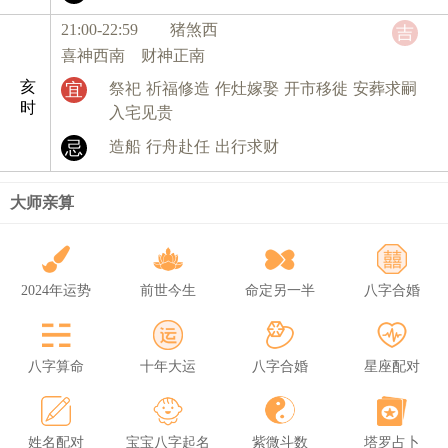
21:00-22:59 猪
煞西
吉
喜神西南 财神正南
亥
宜
祭祀
祈福修造
作灶嫁娶
开市移徙
安葬求嗣
时
入宅见贵
忌
造船
行舟赴任
出行求财
大师亲算
2024年运势
前世今生
命定另一半
八字合婚
八字算命
十年大运
八字合婚
星座配对
姓名配对
宝宝八字起名
紫微斗数
塔罗占卜