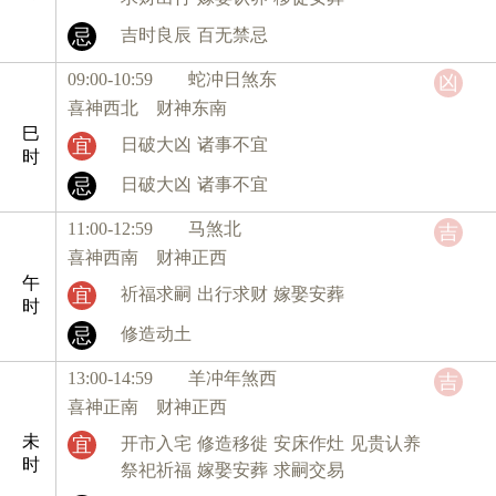
忌
吉时良辰
百无禁忌
09:00-10:59 蛇
冲日煞东
凶
喜神西北 财神东南
巳
宜
日破大凶
诸事不宜
时
忌
日破大凶
诸事不宜
11:00-12:59 马
煞北
吉
喜神西南 财神正西
午
宜
祈福求嗣
出行求财
嫁娶安葬
时
忌
修造动土
13:00-14:59 羊
冲年煞西
吉
喜神正南 财神正西
未
宜
开市入宅
修造移徙
安床作灶
见贵认养
时
祭祀祈福
嫁娶安葬
求嗣交易