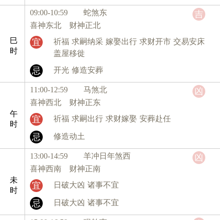
09:00-10:59 蛇
煞东
吉
喜神东北 财神正北
巳
宜
祈福
求嗣纳采
嫁娶出行
求财开市
交易安床
时
盖屋移徙
忌
开光
修造安葬
11:00-12:59 马
煞北
凶
喜神西北 财神正东
午
宜
祈福
求嗣出行
求财嫁娶
安葬赴任
时
忌
修造动土
13:00-14:59 羊
冲日年煞西
凶
喜神西南 财神正南
未
宜
日破大凶
诸事不宜
时
忌
日破大凶
诸事不宜