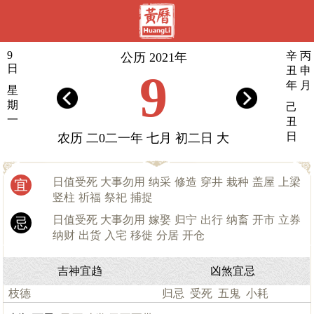
9
辛
丙
公历 2021年
日
丑
申
9
年
月
星
期
己
一
丑
日
农历 二0二一年 七月 初二日 大
日值受死 大事勿用
纳采
修造
穿井
栽种
盖屋
上梁
宜
竖柱
祈福
祭祀
捕捉
日值受死 大事勿用
嫁娶
归宁
出行
纳畜
开市
立券
忌
纳财
出货
入宅
移徙
分居
开仓
吉神宜趋
凶煞宜忌
枝德
归忌
受死
五鬼
小耗