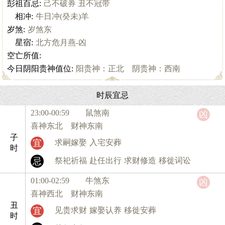
彭祖百忌:
己不破券 丑不冠带
相冲:
牛日冲(癸未)羊
岁煞:
岁煞东
星宿:
北方危月燕-凶
空亡所值:
今日阴阳贵神值位:
阳贵神：正北 阴贵神：西南
时辰宜忌
23:00-00:59 鼠
煞南
凶
喜神东北 财神东南
子
宜
求嗣嫁娶
入宅安葬
时
忌
祭祀祈福
赴任出行
求财修造
移徙词讼
01:00-02:59 牛
煞东
凶
喜神西北 财神东南
丑
宜
见贵求财
嫁娶认养
移徙安葬
时