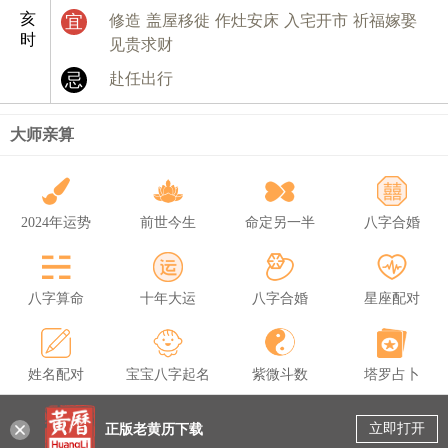
亥
宜
修造
盖屋移徙
作灶安床
入宅开市
祈福嫁娶
时
见贵求财
忌
赴任出行
大师亲算
2024年运势
前世今生
命定另一半
八字合婚
八字算命
十年大运
八字合婚
星座配对
姓名配对
宝宝八字起名
紫微斗数
塔罗占卜
立即打开
正版老黄历下载