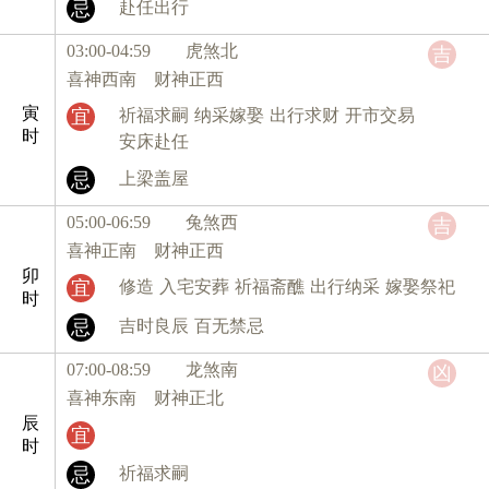
忌
赴任出行
03:00-04:59 虎
煞北
吉
喜神西南 财神正西
寅
宜
祈福求嗣
纳采嫁娶
出行求财
开市交易
时
安床赴任
忌
上梁盖屋
05:00-06:59 兔
煞西
吉
喜神正南 财神正西
卯
宜
修造
入宅安葬
祈福斋醮
出行纳采
嫁娶祭祀
时
忌
吉时良辰
百无禁忌
07:00-08:59 龙
煞南
凶
喜神东南 财神正北
辰
宜
时
忌
祈福求嗣