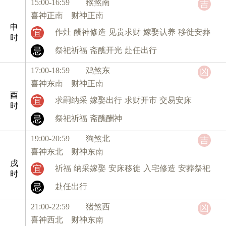
15:00-16:59 猴
煞南
吉
喜神正南 财神正南
申
宜
作灶
酬神修造
见贵求财
嫁娶认养
移徙安葬
时
忌
祭祀祈福
斋醮开光
赴任出行
17:00-18:59 鸡
煞东
凶
喜神东南 财神正南
酉
宜
求嗣纳采
嫁娶出行
求财开市
交易安床
时
忌
祭祀祈福
斋醮酬神
19:00-20:59 狗
煞北
吉
喜神东北 财神东南
戌
宜
祈福
纳采嫁娶
安床移徙
入宅修造
安葬祭祀
时
忌
赴任出行
21:00-22:59 猪
煞西
凶
喜神西北 财神东南