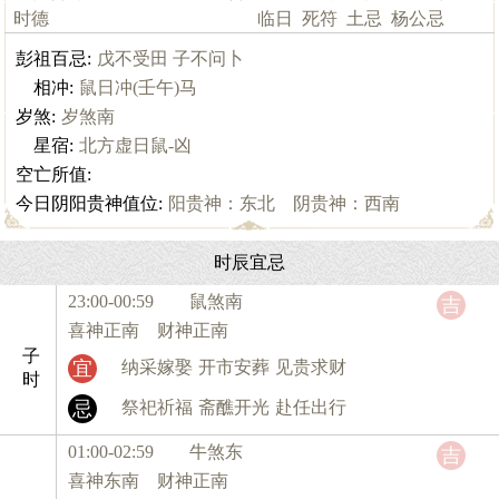
时德
临日
死符
土忌
杨公忌
彭祖百忌:
戊不受田 子不问卜
相冲:
鼠日冲(壬午)马
岁煞:
岁煞南
星宿:
北方虚日鼠-凶
空亡所值:
今日阴阳贵神值位:
阳贵神：东北 阴贵神：西南
时辰宜忌
23:00-00:59 鼠
煞南
吉
喜神正南 财神正南
子
宜
纳采嫁娶
开市安葬
见贵求财
时
忌
祭祀祈福
斋醮开光
赴任出行
01:00-02:59 牛
煞东
吉
喜神东南 财神正南