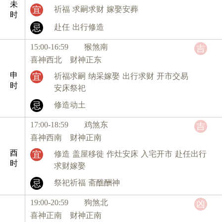
未
宜
祈福
求嗣求财
嫁娶安葬
时
忌
赴任
出行修造
15:00-16:59 猴
煞南
吉
喜神西北 财神正东
申
宜
祈福求嗣
纳采嫁娶
出行求财
开市交易
时
安床祭祀
忌
修造动土
17:00-18:59 鸡
煞东
吉
喜神西南 财神正南
酉
宜
修造
盖屋移徙
作灶安床
入宅开市
赴任出行
时
求财嫁娶
忌
祭祀祈福
斋醮酬神
19:00-20:59 狗
煞北
凶
喜神正南 财神正南