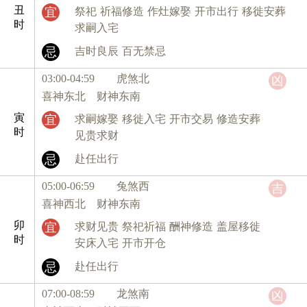
丑
宜
祭祀
祈福修造
作灶嫁娶
开市出行
移徙安葬
时
求嗣入宅
忌
吉时良辰
百无禁忌
03:00-04:59 虎
煞北
凶
喜神东北 财神东南
寅
宜
求嗣嫁娶
移徙入宅
开市交易
修造安葬
时
见贵求财
忌
赴任出行
05:00-06:59 兔
煞西
吉
喜神西北 财神东南
卯
宜
求财见贵
祭祀祈福
酬神修造
盖屋移徙
时
安床入宅
开市开仓
忌
赴任出行
07:00-08:59 龙
煞南
凶