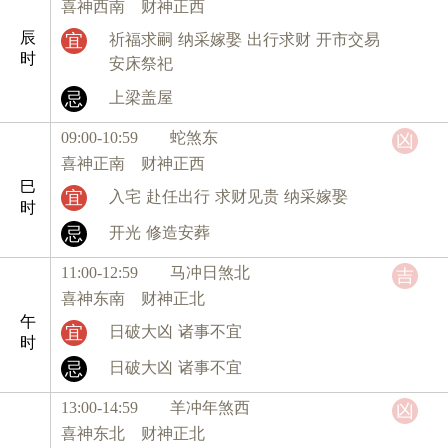
喜神西南 财神正西
辰
宜
祈福求嗣
纳采嫁娶
出行求财
开市交易
时
安床祭祀
忌
上梁盖屋
09:00-10:59 蛇
煞东
凶
喜神正南 财神正西
巳
宜
入宅
赴任出行
求财见贵
纳采嫁娶
时
忌
开光
修造安葬
11:00-12:59 马
冲日煞北
吉
喜神东南 财神正北
午
宜
日破大凶
诸事不宜
时
忌
日破大凶
诸事不宜
13:00-14:59 羊
冲年煞西
凶
喜神东北 财神正北