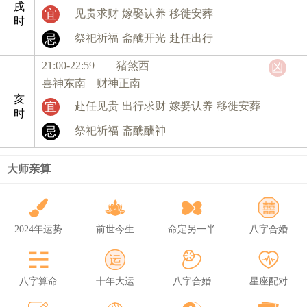
戌
宜
见贵求财
嫁娶认养
移徙安葬
时
忌
祭祀祈福
斋醮开光
赴任出行
21:00-22:59 猪
煞西
凶
喜神东南 财神正南
亥
宜
赴任见贵
出行求财
嫁娶认养
移徙安葬
时
忌
祭祀祈福
斋醮酬神
大师亲算
2024年运势
前世今生
命定另一半
八字合婚
八字算命
十年大运
八字合婚
星座配对