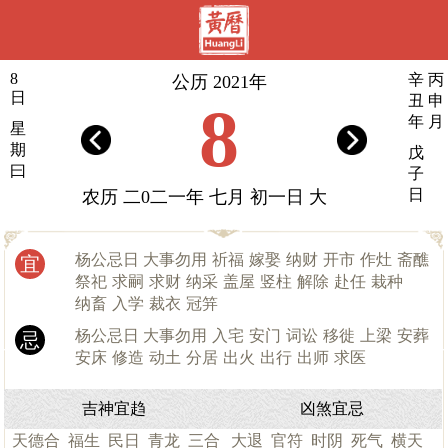
8
辛
丙
公历 2021年
日
丑
申
8
年
月
星
期
戊
曰
子
日
农历 二0二一年 七月 初一日 大
杨公忌日 大事勿用
祈福
嫁娶
纳财
开市
作灶
斋醮
宜
祭祀
求嗣
求财
纳采
盖屋
竖柱
解除
赴任
栽种
纳畜
入学
裁衣
冠笄
杨公忌日 大事勿用
入宅
安门
词讼
移徙
上梁
安葬
忌
安床
修造
动土
分居
出火
出行
出师
求医
吉神宜趋
凶煞宜忌
天德合
福生
民日
青龙
三合
大退
官符
时阴
死气
横天