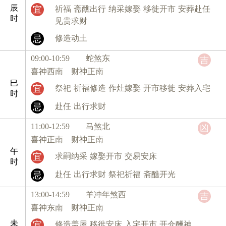
辰
宜
祈福
斋醮出行
纳采嫁娶
移徙开市
安葬赴任
时
见贵求财
忌
修造动土
09:00-10:59 蛇
煞东
吉
喜神西南 财神正南
巳
宜
祭祀
祈福修造
作灶嫁娶
开市移徙
安葬入宅
时
忌
赴任
出行求财
11:00-12:59 马
煞北
凶
喜神正南 财神正南
午
宜
求嗣纳采
嫁娶开市
交易安床
时
忌
赴任
出行求财
祭祀祈福
斋醮开光
13:00-14:59 羊
冲年煞西
吉
喜神东南 财神正南
未
宜
修造盖屋
移徙安床
入宅开市
开仓酬神