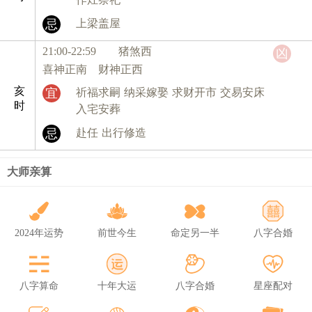
忌
上梁盖屋
21:00-22:59 猪
煞西
凶
喜神正南 财神正西
亥
宜
祈福求嗣
纳采嫁娶
求财开市
交易安床
时
入宅安葬
忌
赴任
出行修造
大师亲算
2024年运势
前世今生
命定另一半
八字合婚
八字算命
十年大运
八字合婚
星座配对