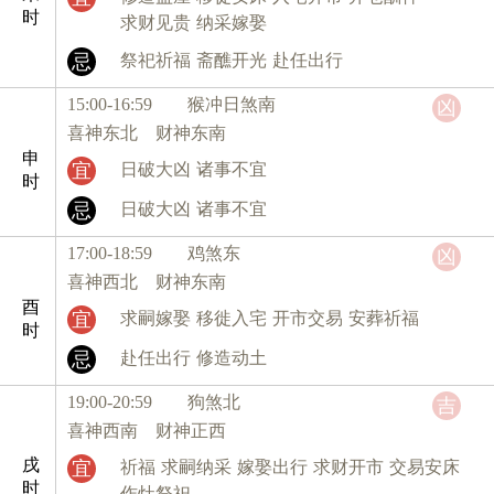
时
求财见贵
纳采嫁娶
忌
祭祀祈福
斋醮开光
赴任出行
15:00-16:59 猴
冲日煞南
凶
喜神东北 财神东南
申
宜
日破大凶
诸事不宜
时
忌
日破大凶
诸事不宜
17:00-18:59 鸡
煞东
凶
喜神西北 财神东南
酉
宜
求嗣嫁娶
移徙入宅
开市交易
安葬祈福
时
忌
赴任出行
修造动土
19:00-20:59 狗
煞北
吉
喜神西南 财神正西
戌
宜
祈福
求嗣纳采
嫁娶出行
求财开市
交易安床
时
作灶祭祀