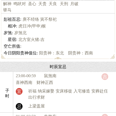
解神
鸣吠对
圣心
天贵
天良
天刑
月破
驿马
彭祖百忌:
庚不经络 寅不祭祀
相冲:
虎日冲(甲申)猴
岁煞:
岁煞北
星宿:
北方室火猪-吉
空亡所值:
今日阴阳贵神值位:
阳贵神：东北 阴贵神：西南
时辰宜忌
23:00-00:59 鼠
煞南
吉
喜神西南 财神正西
子
宜
祈福
纳采嫁娶
安床移徙
入宅修造
安葬赴任
时
出行求财
忌
上梁盖屋