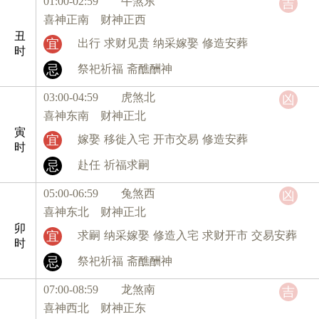
01:00-02:59 牛
煞东
吉
喜神正南 财神正西
丑
宜
出行
求财见贵
纳采嫁娶
修造安葬
时
忌
祭祀祈福
斋醮酬神
03:00-04:59 虎
煞北
凶
喜神东南 财神正北
寅
宜
嫁娶
移徙入宅
开市交易
修造安葬
时
忌
赴任
祈福求嗣
05:00-06:59 兔
煞西
凶
喜神东北 财神正北
卯
宜
求嗣
纳采嫁娶
修造入宅
求财开市
交易安葬
时
忌
祭祀祈福
斋醮酬神
07:00-08:59 龙
煞南
吉
喜神西北 财神正东