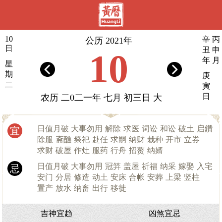
10
辛
丙
公历 2021年
日
丑
申
10
年
月
星
期
庚
二
寅
日
农历 二0二一年 七月 初三日 大
日值月破 大事勿用
解除
求医
词讼
和讼
破土
启鑽
宜
除服
斋醮
祭祀
赴任
求嗣
纳财
栽种
开市
立券
求财
破屋
作灶
服药
行舟
招赘
纳婿
日值月破 大事勿用
冠笄
盖屋
祈福
纳采
嫁娶
入宅
忌
安门
分居
修造
动土
安床
合帐
安葬
上梁
竖柱
置产
放水
纳畜
出行
移徙
吉神宜趋
凶煞宜忌