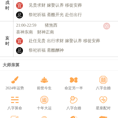
戌
宜
见贵求财
嫁娶认养
移徙安葬
时
忌
祭祀祈福
斋醮开光
赴任出行
21:00-22:59 猪
煞西
凶
喜神东南 财神正南
亥
宜
赴任见贵
出行求财
嫁娶认养
移徙安葬
时
忌
祭祀祈福
斋醮酬神
大师亲算
2024年运势
前世今生
命定另一半
八字合婚
八字算命
十年大运
八字合婚
星座配对