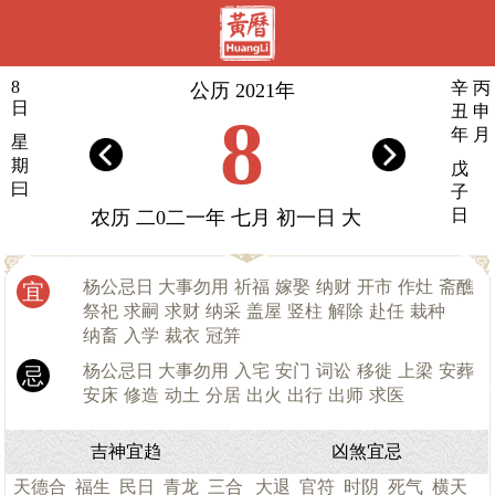
8
辛
丙
公历 2021年
日
丑
申
8
年
月
星
期
戊
曰
子
日
农历 二0二一年 七月 初一日 大
杨公忌日 大事勿用
祈福
嫁娶
纳财
开市
作灶
斋醮
宜
祭祀
求嗣
求财
纳采
盖屋
竖柱
解除
赴任
栽种
纳畜
入学
裁衣
冠笄
杨公忌日 大事勿用
入宅
安门
词讼
移徙
上梁
安葬
忌
安床
修造
动土
分居
出火
出行
出师
求医
吉神宜趋
凶煞宜忌
天德合
福生
民日
青龙
三合
大退
官符
时阴
死气
横天