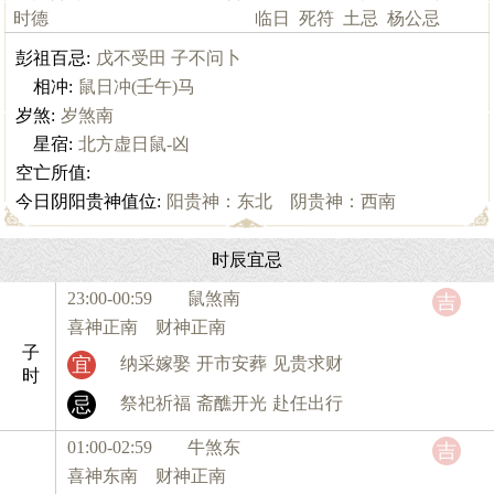
时德
临日
死符
土忌
杨公忌
彭祖百忌:
戊不受田 子不问卜
相冲:
鼠日冲(壬午)马
岁煞:
岁煞南
星宿:
北方虚日鼠-凶
空亡所值:
今日阴阳贵神值位:
阳贵神：东北 阴贵神：西南
时辰宜忌
23:00-00:59 鼠
煞南
吉
喜神正南 财神正南
子
宜
纳采嫁娶
开市安葬
见贵求财
时
忌
祭祀祈福
斋醮开光
赴任出行
01:00-02:59 牛
煞东
吉
喜神东南 财神正南