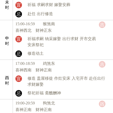
未
宜
祈福
求嗣求财
嫁娶安葬
时
忌
赴任
出行修造
15:00-16:59 猴
煞南
吉
喜神西北 财神正东
申
宜
祈福求嗣
纳采嫁娶
出行求财
开市交易
时
安床祭祀
忌
修造动土
17:00-18:59 鸡
煞东
吉
喜神西南 财神正南
酉
宜
修造
盖屋移徙
作灶安床
入宅开市
赴任出行
时
求财嫁娶
忌
祭祀祈福
斋醮酬神
19:00-20:59 狗
煞北
凶
喜神正南 财神正南