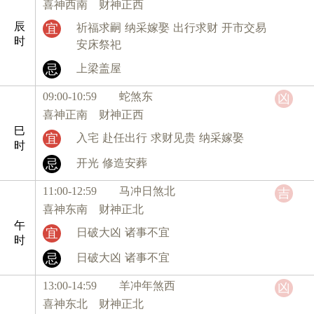
喜神西南 财神正西
辰
宜
祈福求嗣
纳采嫁娶
出行求财
开市交易
时
安床祭祀
忌
上梁盖屋
09:00-10:59 蛇
煞东
凶
喜神正南 财神正西
巳
宜
入宅
赴任出行
求财见贵
纳采嫁娶
时
忌
开光
修造安葬
11:00-12:59 马
冲日煞北
吉
喜神东南 财神正北
午
宜
日破大凶
诸事不宜
时
忌
日破大凶
诸事不宜
13:00-14:59 羊
冲年煞西
凶
喜神东北 财神正北