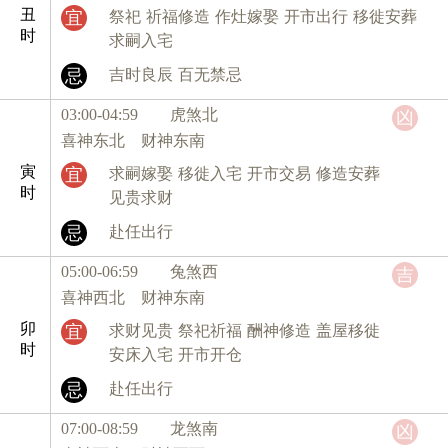
丑
宜
祭祀
祈福修造
作灶嫁娶
开市出行
移徙安葬
时
求嗣入宅
忌
吉时良辰
百无禁忌
03:00-04:59 虎
煞北
凶
喜神东北 财神东南
寅
宜
求嗣嫁娶
移徙入宅
开市交易
修造安葬
时
见贵求财
忌
赴任出行
05:00-06:59 兔
煞西
吉
喜神西北 财神东南
卯
宜
求财见贵
祭祀祈福
酬神修造
盖屋移徙
时
安床入宅
开市开仓
忌
赴任出行
07:00-08:59 龙
煞南
凶