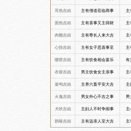
耳热吉凶
主有僧道莅临商事
主
面热吉凶
主有喜事又主得财
主
肉颤吉凶
主有尊长人来大吉
主
心惊吉凶
主有女子思喜事至
主
嚏喷吉凶
主有饮食相会宴乐
有
衣留吉凶
男主饮食女主亲事
主
釜鸣吉凶
主养六畜平安大吉
主
火逸吉凶
男女外心不吉之事
男
犬吠吉凶
主妇人不时争闹事
主
鹊噪吉凶
主有远亲人至大吉
主