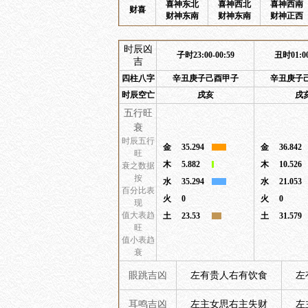
喜神东北
喜神西北
喜神西南
财喜
财神东南
财神东南
财神正西
时辰凶
子时23:00-00:59
丑时01:00
吉
四柱八字
辛丑庚子己酉甲子
辛丑庚子
时辰空亡
戌亥
戌
五行旺
衰
时辰五行
金
35.294
金
36.842
旺
木
5.882
木
10.526
衰之数据
按
水
35.294
水
21.053
百分比表
火
0
火
0
现
值大表趋
土
23.53
土
31.579
旺
值小表趋
衰
眼跳吉凶
左有贵人右有饮食
左
耳鸣吉凶
左主女思右主失财
左