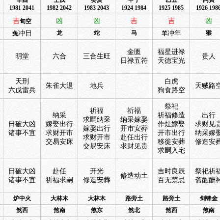
辛酉
壬戌
癸亥
甲子
乙丑
丙寅
1981 2041
1982 2042
1983 2043
1924 1984
1925 1985
1926 198
吉
凶
凶
吉
吉
凶
旬空
冲日
龙
蛇
马
冲年
猴
兔
羊
金匮
福星进禄
明堂
六合
三合生旺
贵人
日禄五符
天德宝光
天刑
白虎
朱雀大退
地兵
天贼路
六戊雷兵
狗食路空
祭祀
祈福
祈福
纳采
祈福修造
出行
求嗣纳采
纳采嫁娶
日破大凶
嫁娶出行
作灶嫁娶
求财见
嫁娶出行
开市安葬
诸事不宜
求财开市
开市出行
纳采嫁
求财开市
赴任出行
交易安床
移徙安葬
修造安
交易安床
求财见贵
求嗣入宅
日破大凶
赴任
开光
吉时良辰
祭祀祈
修造动土
诸事不宜
祈福求嗣
修造安葬
百无禁忌
斋醮酬
炉中火
大林木
大林木
路旁土
路旁土
剑锋金
煞西
煞南
煞东
煞北
煞西
煞南