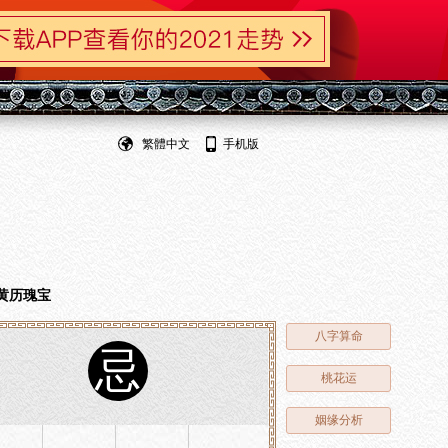
繁體中文
手机版
黄历瑰宝
八字算命
忌
桃花运
姻缘分析