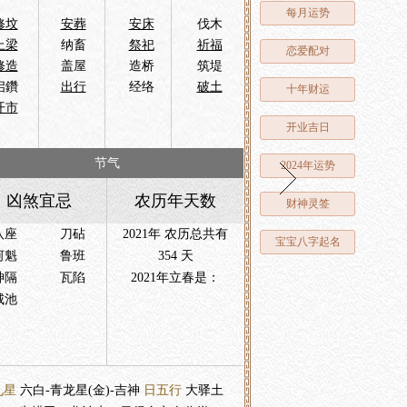
每月运势
修坟
安葬
安床
伐木
上梁
纳畜
祭祀
祈福
恋爱配对
修造
盖屋
造桥
筑堤
启鑽
出行
经络
破土
十年财运
开市
开业吉日
节气
2024年运势
凶煞宜忌
农历年天数
财神灵签
八座
刀砧
2021年 农历总共有
宝宝八字起名
河魁
鲁班
354 天
神隔
瓦陷
2021年立春是：
咸池
九星
六白-青龙星(金)-吉神
日五行
大驿土