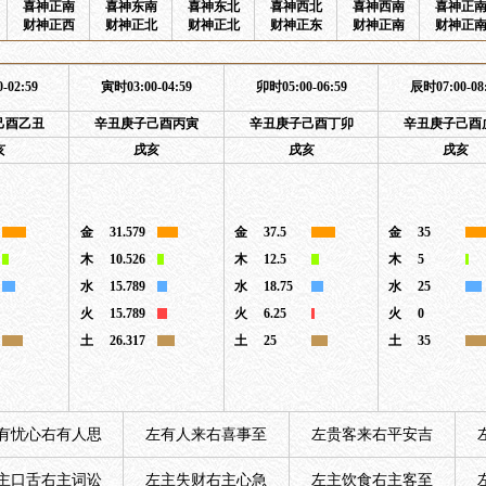
喜神正南
喜神东南
喜神东北
喜神西北
喜神西南
喜神正
财神正西
财神正北
财神正北
财神正东
财神正南
财神正
-02:59
寅时03:00-04:59
卯时05:00-06:59
辰时07:00-08
己酉乙丑
辛丑庚子己酉丙寅
辛丑庚子己酉丁卯
辛丑庚子己酉
亥
戌亥
戌亥
戌亥
金
31.579
金
37.5
金
35
木
10.526
木
12.5
木
5
水
15.789
水
18.75
水
25
火
15.789
火
6.25
火
0
土
26.317
土
25
土
35
有忧心右有人思
左有人来右喜事至
左贵客来右平安吉
主口舌右主词讼
左主失财右主心急
左主饮食右主客至