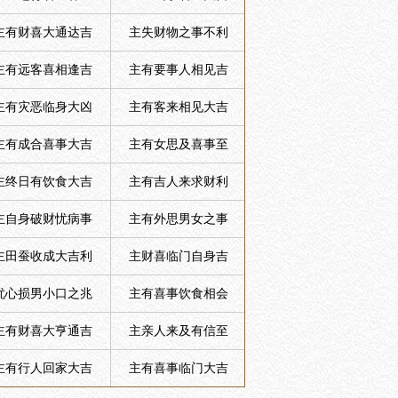
主有财喜大通达吉
主失财物之事不利
主有远客喜相逢吉
主有要事人相见吉
主有灾恶临身大凶
主有客来相见大吉
主有成合喜事大吉
主有女思及喜事至
主终日有饮食大吉
主有吉人来求财利
主自身破财忧病事
主有外思男女之事
主田蚕收成大吉利
主财喜临门自身吉
忧心损男小口之兆
主有喜事饮食相会
主有财喜大亨通吉
主亲人来及有信至
主有行人回家大吉
主有喜事临门大吉