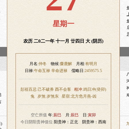
娶
嗣
星期一
仓
农历 二0二一年 十一月 廿四日 大 (阴历)
月名:
仲冬
物候:
麋鹿解
月相:
有明月
日禄:
午命互禄 辛命进禄
儒略日:
2459575.5
彭祖百忌:己不破券 酉不会客
相冲
:鸡日冲(癸卯)
结
兔
岁煞:
岁煞东
星宿:
北方危月燕-凶
吉
空亡所值
年:
辰巳
月:
辰巳
日:
寅卯
今日阴阳贵神值位
阳贵神：正北 阴贵神：西南
)