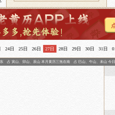
北
日
24日
25日
26日
27日
28日
29日
30日
31日
0
东 占 寅山、卯山、辰山 本月黄历三煞在南 占 巳山、午山、未山 今