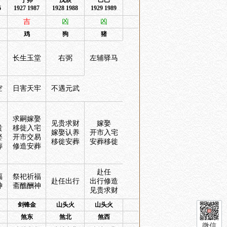
丁卯
戊辰
己巳
6
1927 1987
1928 1988
1929 1989
吉
凶
凶
鸡
狗
猪
长生玉堂
右弼
左辅驿马
空
日害天牢
不遇元武
求嗣嫁娶
见贵求财
嫁娶
贵
移徙入宅
嫁娶认养
开市入宅
娶
开市交易
移徙安葬
安葬移徙
葬
修造安葬
赴任
福
祭祀祈福
赴任出行
出行修造
神
斋醮酬神
见贵求财
剑锋金
山头火
山头火
煞东
煞北
煞西
微信