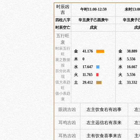
时辰凶
午时11:00-12:59
未时13:00
吉
四柱八字
辛丑庚子己酉庚午
辛丑庚子
时辰空亡
戌亥
戌
五行旺
衰
时辰五行
金
41.176
金
38.889
旺
木
0
木
5.556
衰之数据
按
水
17.647
水
16.667
百分比表
火
11.765
火
5.556
现
值大表趋
土
29.412
土
33.332
旺
值小表趋
衰
眼跳吉凶
左主饮食右有凶事
左
耳鸣吉凶
左主远信右有亲来
左
耳热吉凶
主有饮食喜事来吉
主