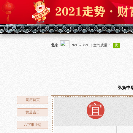
弘扬中
黄历首页
宜
黄道吉日
八字事业运