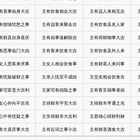
有喜事临身大吉
主有饮食相会大吉
主有远人来相见吉
有烦恼忧愁之事
主有远客来聚会吉
主有饮食及友人家
有财及自身喜庆
主有凶事速解除吉
主有得财物事大吉
有恶事临门大凶
主有客来饮食大吉
主有饮食及外人来
女人思客来求事
主女人相会饮食事
主有财喜人来问事
有忧疑破财之事
主亲人忧至不成凶
主交友相会饮食吉
家宅富贵大吉利
主家宅有凶险之事
主有客至祸事者凶
女心外向不吉兆
主得财帛平安大吉
主得财帛亨通之兆
心中有忧疑之事
主失得财帛大吉利
主君雄心得财利禄
有大喜庆事大吉
主有讼词之事小吉
主有财喜酒食大吉