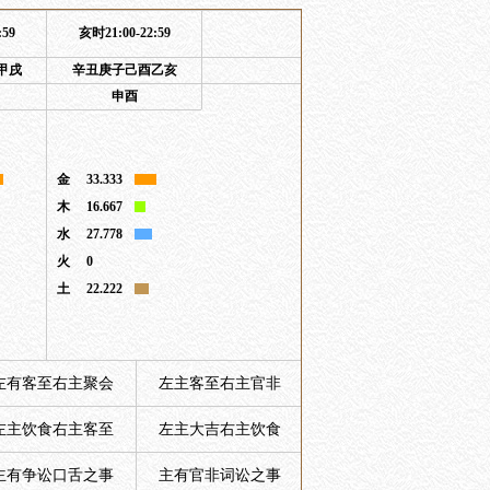
:59
亥时21:00-22:59
甲戌
辛丑庚子己酉乙亥
申酉
金
33.333
木
16.667
水
27.778
火
0
土
22.222
左有客至右主聚会
左主客至右主官非
左主饮食右主客至
左主大吉右主饮食
主有争讼口舌之事
主有官非词讼之事