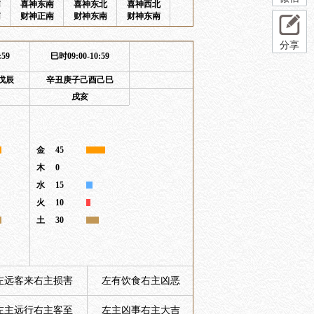
南
喜神东南
喜神东北
喜神西北
南
财神正南
财神东南
财神东南
分享
:59
巳时09:00-10:59
戊辰
辛丑庚子己酉己巳
戌亥
金
45
木
0
水
15
火
10
土
30
左远客来右主损害
左有饮食右主凶恶
左主远行右主客至
左主凶事右主大吉