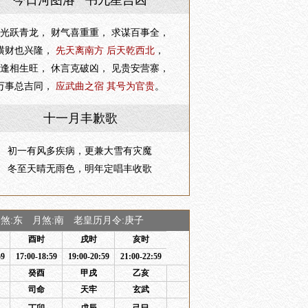
今日河图洛 书九星吉凶
光跃青龙， 财气喜重重， 求谋百事全，
横财也兴隆，
先天离南方 后天乾西北
，
逢相生旺， 休言克破凶， 见贵安营寨，
万事总吉同，
应武曲之宿 其号为官贵
。
十一月丰歉歌
初一有风多疾病，更兼大雪有灾魔
冬至天晴无雨色，明年定唱丰收歌
:东 月煞:南 老皇历月令:庚子
酉时
戌时
亥时
59
17:00-18:59
19:00-20:59
21:00-22:59
癸酉
甲戌
乙亥
司命
天牢
玄武