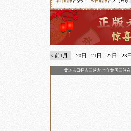
本月胎神
:占炉灶
今日胎神
:占大门外东
< 前1月
20日
21日
22日
23
黄道吉日择吉三煞方 本年黄历三煞在