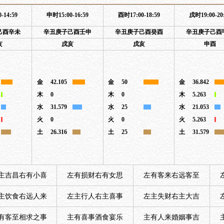
-14:59
申时15:00-16:59
酉时17:00-18:59
戌时19:00-20
己酉辛未
辛丑庚子己酉壬申
辛丑庚子己酉癸酉
辛丑庚子己酉
亥
戌亥
戌亥
申酉
金
42.105
金
50
金
36.842
木
0
木
0
木
5.263
水
31.579
水
25
水
21.053
火
0
火
0
火
5.263
土
26.316
土
25
土
31.579
主吉昌右有小喜
左有损财右有女思
左有客来右远客至
主饮食右远人来
左主行人右主喜事
左主失财右主大吉
有客至相求之事
主有喜事酒食宴乐
主有人来婚姻事吉