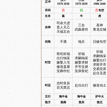
戊午
己未
庚申
正冲
1978 2038
1979 2039
1980 2040
吉凶
吉
凶
吉
旬空
生肖
鼠
牛
虎
司命大进
三合
喜神
吉神
贵人天乙
武曲唐符
青龙左辅
天福五合
凶煞
不遇
地兵
日破旬空
祈福
祭祀祈福
祈福
求嗣纳采
出行纳采
求嗣纳采
嫁娶出行
时宜
嫁娶入宅
嫁娶求财
求财开市
修造盖屋
开市交易
交易安床
安葬作灶
安床祭祀
赴任见贵
吉时良辰
时忌
赴任出行
修造动土
百无禁忌
五行
海中金
海中金
炉中火
煞方
煞南
煞东
煞北