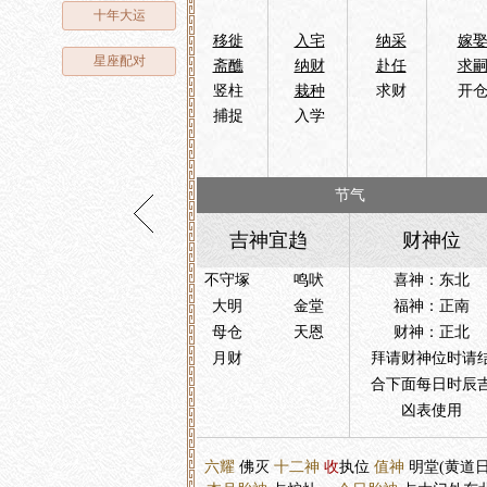
十年大运
移徙
入宅
纳采
嫁
星座配对
斋醮
纳财
赴任
求
竖柱
栽种
求财
开
捕捉
入学
节气
吉神宜趋
财神位
不守塚
鸣吠
喜神：东北
大明
金堂
福神：正南
母仓
天恩
财神：正北
月财
拜请财神位时请
合下面每日时辰
凶表使用
六耀
佛灭
十二神
收
执位
值神
明堂(黄道日