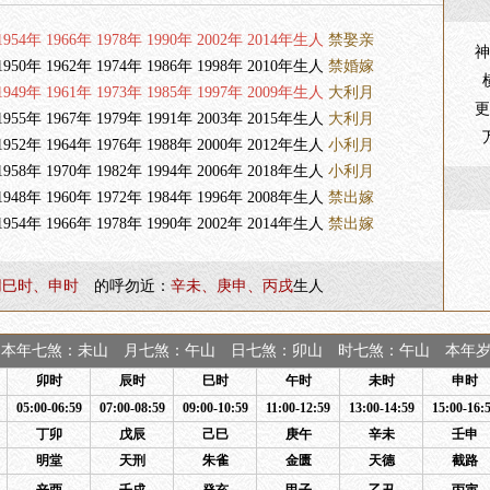
954年 1966年 1978年 1990年 2002年 2014年生人
禁娶亲
神
950年 1962年 1974年 1986年 1998年 2010年生人
禁婚嫁
949年 1961年 1973年 1985年 1997年 2009年生人
大利月
更
955年 1967年 1979年 1991年 2003年 2015年生人
大利月
952年 1964年 1976年 1988年 2000年 2012年生人
小利月
958年 1970年 1982年 1994年 2006年 2018年生人
小利月
948年 1960年 1972年 1984年 1996年 2008年生人
禁出嫁
954年 1966年 1978年 1990年 2002年 2014年生人
禁出嫁
用巳时、申时
的呼勿近：
辛未、庚申、丙戌
生人
本年七煞：未山 月七煞：午山 日七煞：卯山 时七煞：午山 本年岁煞
卯时
辰时
巳时
午时
未时
申时
05:00-06:59
07:00-08:59
09:00-10:59
11:00-12:59
13:00-14:59
15:00-16:
丁卯
戊辰
己巳
庚午
辛未
壬申
明堂
天刑
朱雀
金匮
天德
截路