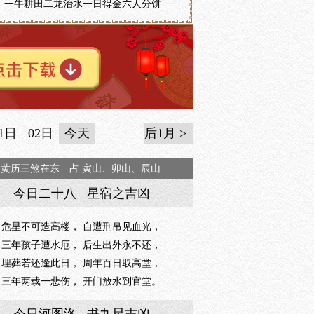
一牛耕田二龙治水一日得金六人分饼
1日
02日
今天
后1月 >
日黄历三煞在东 占 寅山、卯山、辰山
今日二十八 星宿之吉凶
危星不可造高楼， 自遭刑吊见血光，
三年孩子遭水厄， 后生出外永不还，
埋葬若还逢此日， 周年百日取高堂，
三年两载一悲伤， 开门放水到官堂。