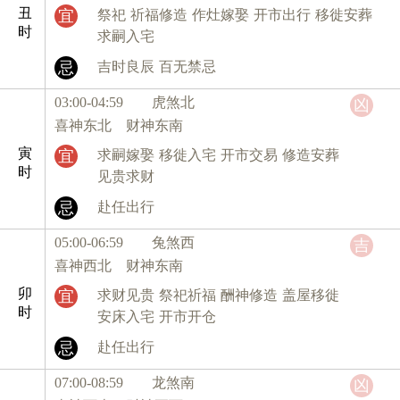
丑
宜
祭祀
祈福修造
作灶嫁娶
开市出行
移徙安葬
时
求嗣入宅
忌
吉时良辰
百无禁忌
03:00-04:59 虎
煞北
凶
喜神东北 财神东南
寅
宜
求嗣嫁娶
移徙入宅
开市交易
修造安葬
时
见贵求财
忌
赴任出行
05:00-06:59 兔
煞西
吉
喜神西北 财神东南
卯
宜
求财见贵
祭祀祈福
酬神修造
盖屋移徙
时
安床入宅
开市开仓
忌
赴任出行
07:00-08:59 龙
煞南
凶