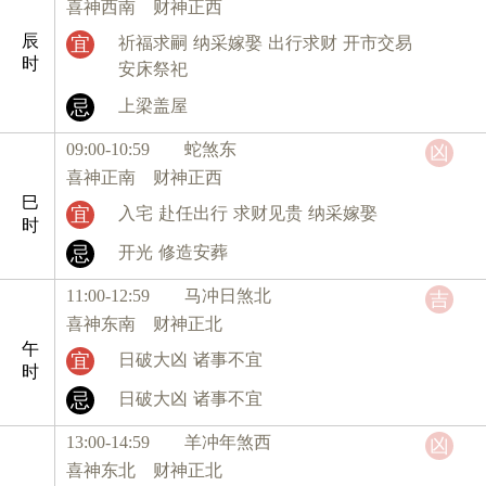
喜神西南 财神正西
辰
宜
祈福求嗣
纳采嫁娶
出行求财
开市交易
时
安床祭祀
忌
上梁盖屋
09:00-10:59 蛇
煞东
凶
喜神正南 财神正西
巳
宜
入宅
赴任出行
求财见贵
纳采嫁娶
时
忌
开光
修造安葬
11:00-12:59 马
冲日煞北
吉
喜神东南 财神正北
午
宜
日破大凶
诸事不宜
时
忌
日破大凶
诸事不宜
13:00-14:59 羊
冲年煞西
凶
喜神东北 财神正北