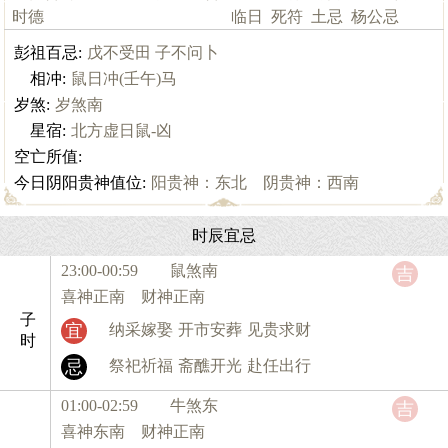
时德
临日
死符
土忌
杨公忌
彭祖百忌:
戊不受田 子不问卜
相冲:
鼠日冲(壬午)马
岁煞:
岁煞南
星宿:
北方虚日鼠-凶
空亡所值:
今日阴阳贵神值位:
阳贵神：东北 阴贵神：西南
时辰宜忌
23:00-00:59 鼠
煞南
吉
喜神正南 财神正南
子
宜
纳采嫁娶
开市安葬
见贵求财
时
忌
祭祀祈福
斋醮开光
赴任出行
01:00-02:59 牛
煞东
吉
喜神东南 财神正南