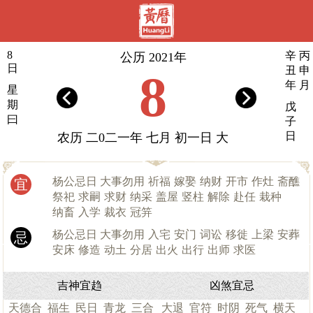
8
辛
丙
公历 2021年
日
丑
申
8
年
月
星
期
戊
曰
子
日
农历 二0二一年 七月 初一日 大
杨公忌日 大事勿用
祈福
嫁娶
纳财
开市
作灶
斋醮
宜
祭祀
求嗣
求财
纳采
盖屋
竖柱
解除
赴任
栽种
纳畜
入学
裁衣
冠笄
杨公忌日 大事勿用
入宅
安门
词讼
移徙
上梁
安葬
忌
安床
修造
动土
分居
出火
出行
出师
求医
吉神宜趋
凶煞宜忌
天德合
福生
民日
青龙
三合
大退
官符
时阴
死气
横天