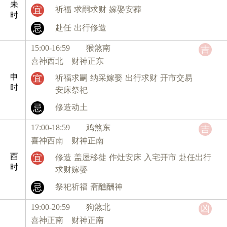
未
宜
祈福
求嗣求财
嫁娶安葬
时
忌
赴任
出行修造
15:00-16:59 猴
煞南
吉
喜神西北 财神正东
申
宜
祈福求嗣
纳采嫁娶
出行求财
开市交易
时
安床祭祀
忌
修造动土
17:00-18:59 鸡
煞东
吉
喜神西南 财神正南
酉
宜
修造
盖屋移徙
作灶安床
入宅开市
赴任出行
时
求财嫁娶
忌
祭祀祈福
斋醮酬神
19:00-20:59 狗
煞北
凶
喜神正南 财神正南