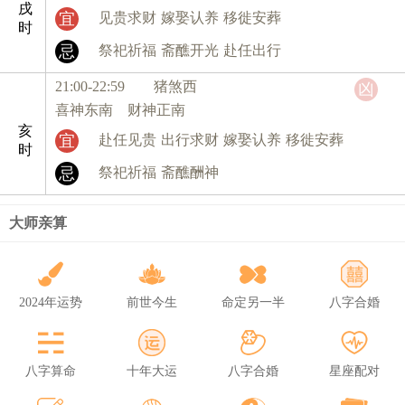
戌
宜
见贵求财
嫁娶认养
移徙安葬
时
忌
祭祀祈福
斋醮开光
赴任出行
21:00-22:59 猪
煞西
凶
喜神东南 财神正南
亥
宜
赴任见贵
出行求财
嫁娶认养
移徙安葬
时
忌
祭祀祈福
斋醮酬神
大师亲算
2024年运势
前世今生
命定另一半
八字合婚
八字算命
十年大运
八字合婚
星座配对