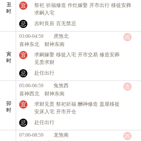
丑
宜
祭祀
祈福修造
作灶嫁娶
开市出行
移徙安葬
时
求嗣入宅
忌
吉时良辰
百无禁忌
03:00-04:59 虎
煞北
凶
喜神东北 财神东南
寅
宜
求嗣嫁娶
移徙入宅
开市交易
修造安葬
时
见贵求财
忌
赴任出行
05:00-06:59 兔
煞西
吉
喜神西北 财神东南
卯
宜
求财见贵
祭祀祈福
酬神修造
盖屋移徙
时
安床入宅
开市开仓
忌
赴任出行
07:00-08:59 龙
煞南
凶