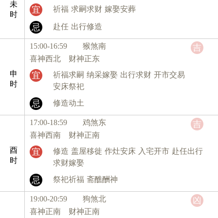
未
宜
祈福
求嗣求财
嫁娶安葬
时
忌
赴任
出行修造
15:00-16:59 猴
煞南
吉
喜神西北 财神正东
申
宜
祈福求嗣
纳采嫁娶
出行求财
开市交易
时
安床祭祀
忌
修造动土
17:00-18:59 鸡
煞东
吉
喜神西南 财神正南
酉
宜
修造
盖屋移徙
作灶安床
入宅开市
赴任出行
时
求财嫁娶
忌
祭祀祈福
斋醮酬神
19:00-20:59 狗
煞北
凶
喜神正南 财神正南