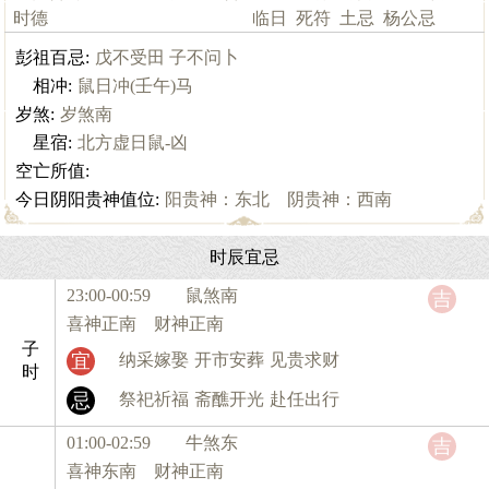
时德
临日
死符
土忌
杨公忌
彭祖百忌:
戊不受田 子不问卜
相冲:
鼠日冲(壬午)马
岁煞:
岁煞南
星宿:
北方虚日鼠-凶
空亡所值:
今日阴阳贵神值位:
阳贵神：东北 阴贵神：西南
时辰宜忌
23:00-00:59 鼠
煞南
吉
喜神正南 财神正南
子
宜
纳采嫁娶
开市安葬
见贵求财
时
忌
祭祀祈福
斋醮开光
赴任出行
01:00-02:59 牛
煞东
吉
喜神东南 财神正南