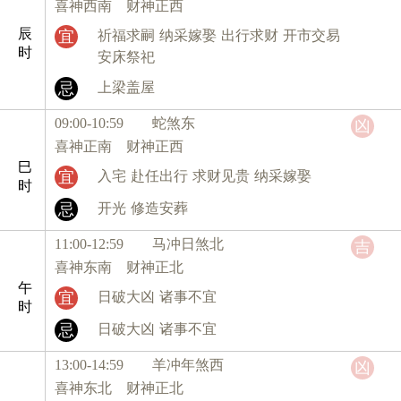
喜神西南 财神正西
辰
宜
祈福求嗣
纳采嫁娶
出行求财
开市交易
时
安床祭祀
忌
上梁盖屋
09:00-10:59 蛇
煞东
凶
喜神正南 财神正西
巳
宜
入宅
赴任出行
求财见贵
纳采嫁娶
时
忌
开光
修造安葬
11:00-12:59 马
冲日煞北
吉
喜神东南 财神正北
午
宜
日破大凶
诸事不宜
时
忌
日破大凶
诸事不宜
13:00-14:59 羊
冲年煞西
凶
喜神东北 财神正北