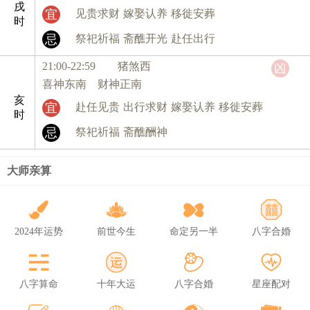
戌
宜
见贵求财
嫁娶认养
移徙安葬
时
忌
祭祀祈福
斋醮开光
赴任出行
21:00-22:59 猪
煞西
凶
喜神东南 财神正南
亥
宜
赴任见贵
出行求财
嫁娶认养
移徙安葬
时
忌
祭祀祈福
斋醮酬神
大师亲算
2024年运势
前世今生
命定另一半
八字合婚
八字算命
十年大运
八字合婚
星座配对