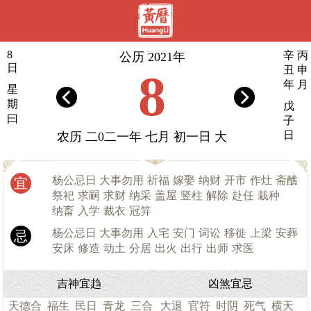
8
辛
丙
公历 2021年
日
丑
申
8
年
月
星
期
戊
曰
子
日
农历 二0二一年 七月 初一日 大
杨公忌日 大事勿用
祈福
嫁娶
纳财
开市
作灶
斋醮
宜
祭祀
求嗣
求财
纳采
盖屋
竖柱
解除
赴任
栽种
纳畜
入学
裁衣
冠笄
杨公忌日 大事勿用
入宅
安门
词讼
移徙
上梁
安葬
忌
安床
修造
动土
分居
出火
出行
出师
求医
吉神宜趋
凶煞宜忌
天德合
福生
民日
青龙
三合
大退
官符
时阴
死气
横天