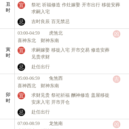
丑
宜
祭祀
祈福修造
作灶嫁娶
开市出行
移徙安葬
时
求嗣入宅
忌
吉时良辰
百无禁忌
03:00-04:59 虎
煞北
凶
喜神东北 财神东南
寅
宜
求嗣嫁娶
移徙入宅
开市交易
修造安葬
时
见贵求财
忌
赴任出行
05:00-06:59 兔
煞西
吉
喜神西北 财神东南
卯
宜
求财见贵
祭祀祈福
酬神修造
盖屋移徙
时
安床入宅
开市开仓
忌
赴任出行
07:00-08:59 龙
煞南
凶