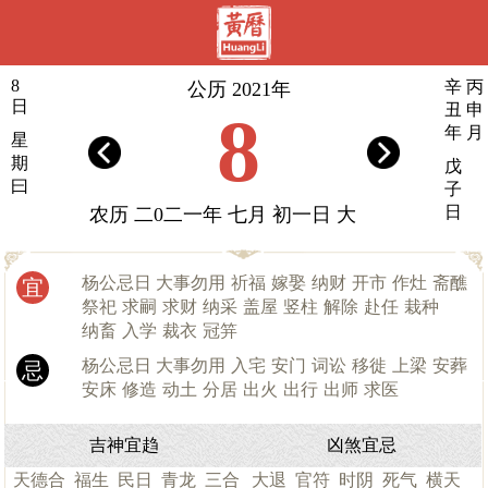
8
辛
丙
公历 2021年
日
丑
申
8
年
月
星
期
戊
曰
子
日
农历 二0二一年 七月 初一日 大
杨公忌日 大事勿用
祈福
嫁娶
纳财
开市
作灶
斋醮
宜
祭祀
求嗣
求财
纳采
盖屋
竖柱
解除
赴任
栽种
纳畜
入学
裁衣
冠笄
杨公忌日 大事勿用
入宅
安门
词讼
移徙
上梁
安葬
忌
安床
修造
动土
分居
出火
出行
出师
求医
吉神宜趋
凶煞宜忌
天德合
福生
民日
青龙
三合
大退
官符
时阴
死气
横天