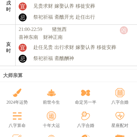
戌
宜
见贵求财
嫁娶认养
移徙安葬
时
忌
祭祀祈福
斋醮开光
赴任出行
21:00-22:59 猪
煞西
凶
喜神东南 财神正南
亥
宜
赴任见贵
出行求财
嫁娶认养
移徙安葬
时
忌
祭祀祈福
斋醮酬神
大师亲算
2024年运势
前世今生
命定另一半
八字合婚
八字算命
十年大运
八字合婚
星座配对