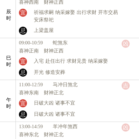
喜神西南 财神正西
辰
宜
祈福求嗣
纳采嫁娶
出行求财
开市交易
时
安床祭祀
忌
上梁盖屋
09:00-10:59 蛇
煞东
凶
喜神正南 财神正西
巳
宜
入宅
赴任出行
求财见贵
纳采嫁娶
时
忌
开光
修造安葬
11:00-12:59 马
冲日煞北
吉
喜神东南 财神正北
午
宜
日破大凶
诸事不宜
时
忌
日破大凶
诸事不宜
13:00-14:59 羊
冲年煞西
凶
喜神东北 财神正北