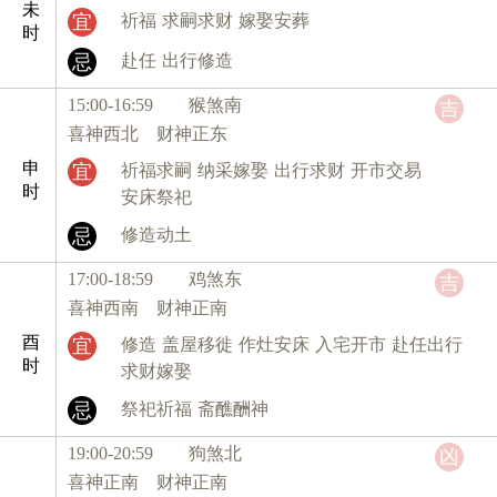
未
宜
祈福
求嗣求财
嫁娶安葬
时
忌
赴任
出行修造
15:00-16:59 猴
煞南
吉
喜神西北 财神正东
申
宜
祈福求嗣
纳采嫁娶
出行求财
开市交易
时
安床祭祀
忌
修造动土
17:00-18:59 鸡
煞东
吉
喜神西南 财神正南
酉
宜
修造
盖屋移徙
作灶安床
入宅开市
赴任出行
时
求财嫁娶
忌
祭祀祈福
斋醮酬神
19:00-20:59 狗
煞北
凶
喜神正南 财神正南