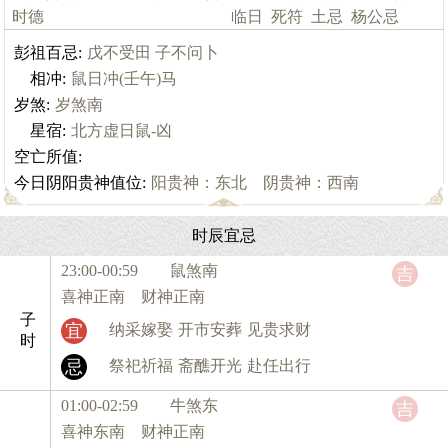
时德
临日
死符
土忌
杨公忌
彭祖百忌:
戊不受田 子不问卜
相冲:
鼠日冲(壬午)马
岁煞:
岁煞南
星宿:
北方虚日鼠-凶
空亡所值:
今日阴阳贵神值位:
阳贵神：东北 阴贵神：西南
时辰宜忌
23:00-00:59 鼠
煞南
吉
喜神正南 财神正南
子
宜
纳采嫁娶
开市安葬
见贵求财
时
忌
祭祀祈福
斋醮开光
赴任出行
01:00-02:59 牛
煞东
吉
喜神东南 财神正南