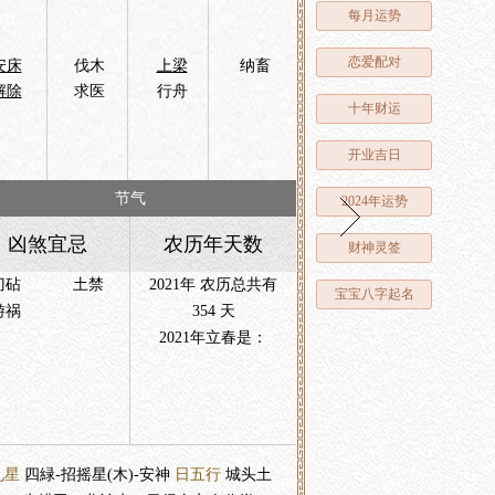
每月运势
恋爱配对
安床
伐木
上梁
纳畜
解除
求医
行舟
十年财运
开业吉日
节气
2024年运势
凶煞宜忌
农历年天数
财神灵签
刀砧
土禁
2021年 农历总共有
宝宝八字起名
游祸
354 天
2021年立春是：
九星
四緑-招摇星(木)-安神
日五行
城头土