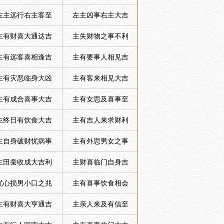
左主远行右主客至
左主凶事右主大吉
主有财喜大通达吉
主失财物之事不利
主有远客喜相逢吉
主有要事人相见吉
主有灾恶临身大凶
主有客来相见大吉
主有成合喜事大吉
主有女思及喜事至
主终日有饮食大吉
主有吉人来求财利
主自身破财忧病事
主有外思男女之事
主田蚕收成大吉利
主财喜临门自身吉
忧心损男小口之兆
主有喜事饮食相会
主有财喜大亨通吉
主亲人来及有信至