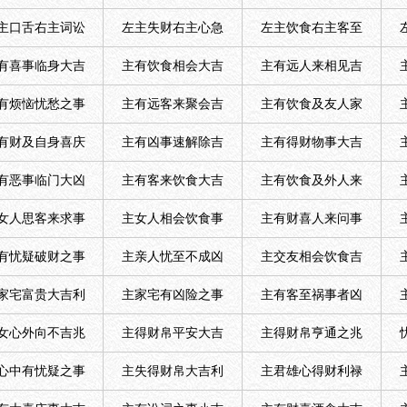
主口舌右主词讼
左主失财右主心急
左主饮食右主客至
有喜事临身大吉
主有饮食相会大吉
主有远人来相见吉
有烦恼忧愁之事
主有远客来聚会吉
主有饮食及友人家
有财及自身喜庆
主有凶事速解除吉
主有得财物事大吉
有恶事临门大凶
主有客来饮食大吉
主有饮食及外人来
女人思客来求事
主女人相会饮食事
主有财喜人来问事
有忧疑破财之事
主亲人忧至不成凶
主交友相会饮食吉
家宅富贵大吉利
主家宅有凶险之事
主有客至祸事者凶
女心外向不吉兆
主得财帛平安大吉
主得财帛亨通之兆
心中有忧疑之事
主失得财帛大吉利
主君雄心得财利禄