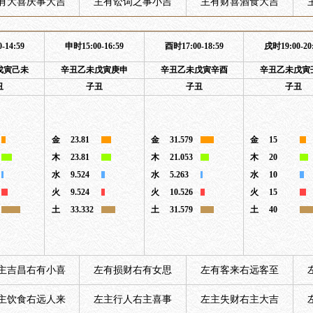
有大喜庆事大吉
主有讼词之事小吉
主有财喜酒食大吉
-14:59
申时15:00-16:59
酉时17:00-18:59
戌时19:00-20
戊寅己未
辛丑乙未戊寅庚申
辛丑乙未戊寅辛酉
辛丑乙未戊寅
丑
子丑
子丑
子丑
金
23.81
金
31.579
金
15
木
23.81
木
21.053
木
20
水
9.524
水
5.263
水
10
火
9.524
火
10.526
火
15
土
33.332
土
31.579
土
40
主吉昌右有小喜
左有损财右有女思
左有客来右远客至
主饮食右远人来
左主行人右主喜事
左主失财右主大吉