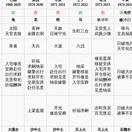
己酉
庚戌
辛亥
壬子
癸丑
甲寅
1969 2029
1970 2030
1971 2031
1972 2032
1973 2033
1974 203
凶
吉
吉
凶
吉
凶
旬空
兔
龙
蛇
马
冲年
冲日
羊
猴
太阳
喜神
天赦
玉堂贵人
驿马
生旺三合
天官贪狼
金匮右弼
日禄宁光
武曲少微
文昌福
日破地
朱雀
天兵
大退
六戊
天牢旬
修造盖屋
祈福
入宅修造
移徙安床
求嗣纳采
入宅
纳采
安葬赴任
入宅开市
嫁娶出行
赴任出行
嫁娶移徙
日破大
出行求财
开仓祭祀
求财开市
求财见贵
开市修造
诸事不
见贵祭祀
祈福酬神
交易安床
纳采嫁娶
入宅安葬
祈福酬神
出行求财
赴任见贵
见贵纳采
开光
吉时良辰
日破大
上梁盖屋
祈福求嗣
修造安葬
百无禁忌
诸事不
大溪水
沙中土
沙中土
天上火
天上火
石榴木