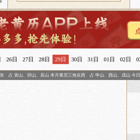
西
日
26日
27日
28日
29日
30日
31日
01日
02日
0
东 占 寅山、卯山、辰山 本月黄历三煞在西 占 申山、酉山、戌山 今