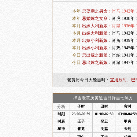
本年
忌娶亲之男命
：肖马 1942年 1
本年
忌婚嫁之女命
：肖虎 1938年 1
本月
出嫁大利新娘
：肖鼠 1936年 1
本月
出嫁大利新娘
：肖马 1942年 1
本月
出嫁小利新娘
：肖兔 1939年 1
本月
出嫁小利新娘
：肖鸡 1945年 1
今日
忌出嫁之新娘
：肖蛇 1941年 1
今日
忌出嫁之新娘
：肖猪 1947年 1
老黄历今日大殓吉时：
宜用辰时、巳
择吉老黄历黄道吉日择吉七煞方 
分析
子时
丑时
寅时
时刻
23:00-00:59
01:00-02:59
03:00-04:59
时辰
壬子
癸丑
甲寅
星神
青龙
明堂
天刑