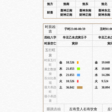
煞方
煞南
煞东
煞北
喜神正南
喜神东南
喜神东北
财喜
财神正南
财神正南
财神东南
时辰凶
子时23:00-00:59
丑时01:00
吉
四柱八字
辛丑乙未戊寅壬子
辛丑乙未
时辰空亡
寅卯
寅
五行旺
衰
时辰五行
金
10.526
金
19.048
旺
木
21.053
木
19.048
衰之数据
按
水
21.053
水
14.286
百分比表
火
10.526
火
9.524
现
值大表趋
土
36.842
土
38.094
旺
值小表趋
衰
眼跳吉凶
左有贵人右有饮食
左