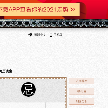
繁體中文
手机版
黄历瑰宝
八字算命
忌
桃花运
姻缘分析