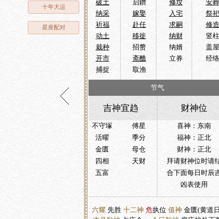
破土
启鑽
修坟
安
十年大运
纳采
嫁娶
入宅
祭
祈福
赴任
求嗣
修
星座配对
动土
移徙
纳财
竖
栽种
招赘
纳婿
盖
开市
斋醮
立券
经
捕捉
取渔
节气
吉神宜趋
财神位
不守塚
傅星
喜神：东南
活曜
季分
福神：正北
金匮
母仓
财神：正北
四相
天财
拜请财神位时请
五富
合下面每日时辰
凶表使用
六耀
先胜
十二神
危
执位
值神
金匮(黄道日