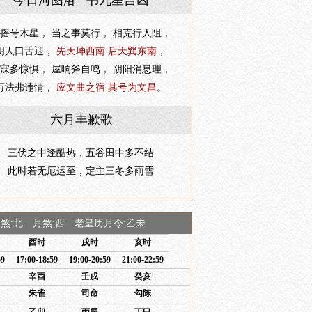
今日河图洛 书九星吉凶
摇号木星， 当之事莫行， 相克行人阻，
阴人口舌迎，
先天坤西南 后天巽东南
，
寐多惊惧， 屋响斧自鸣， 阴阳消息理，
万法弗违情，
应文曲之宿 其号为文昌
。
六月丰歉歌
三伏之中逢酷热，五谷田中多不结
此时若无厄运至，定主三冬多雨雪
:北 月煞:西 老皇历月令:乙未
酉时
戌时
亥时
59
17:00-18:59
19:00-20:59
21:00-22:59
辛酉
壬戌
癸亥
朱雀
司命
勾陈