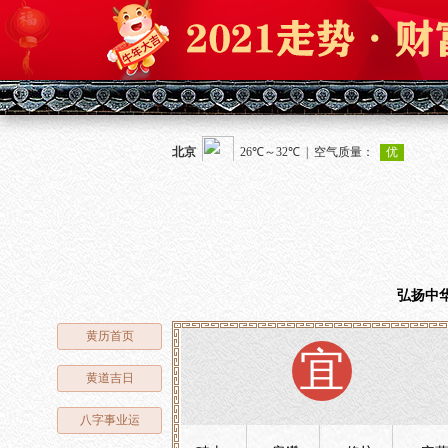
弘扬中
黄历首页
宜
黄道吉日
八字事业运