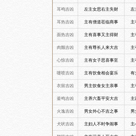
耳鸣吉凶
左主女思右主失财
左
耳热吉凶
主有僧道莅临商事
主
面热吉凶
主有喜事又主得财
主
肉颤吉凶
主有尊长人来大吉
主
心惊吉凶
主有女子思喜事至
主
嚏喷吉凶
主有饮食相会宴乐
有
衣留吉凶
男主饮食女主亲事
主
釜鸣吉凶
主养六畜平安大吉
主
火逸吉凶
男女外心不吉之事
男
犬吠吉凶
主妇人不时争闹事
主