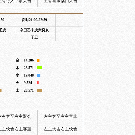
主有行人回家大吉
主有喜事临门大吉
:59
亥时21:00-22:59
壬戌
辛丑乙未戊寅癸亥
子丑
金
14.286
木
28.571
水
19.048
火
9.524
土
28.571
左有客至右主聚会
左主客至右主官非
左主饮食右主客至
左主大吉右主饮食