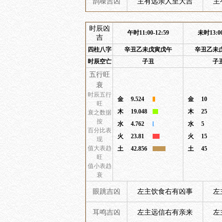
鹊噪吉凶
主有远亲人至大吉
主
时辰凶
午时11:00-12:59
未时13:00
吉
四柱八字
辛丑乙未戊寅戊午
辛丑乙未
时辰空亡
子丑
子
五行旺
衰
时辰五行
金
9.524
金
10
旺
木
19.048
木
25
衰之数据
按
水
4.762
水
5
百分比表
火
23.81
火
15
现
值大表趋
土
42.856
土
45
旺
值小表趋
衰
眼跳吉凶
左主饮食右有凶事
左
耳鸣吉凶
左主远信右有亲来
左