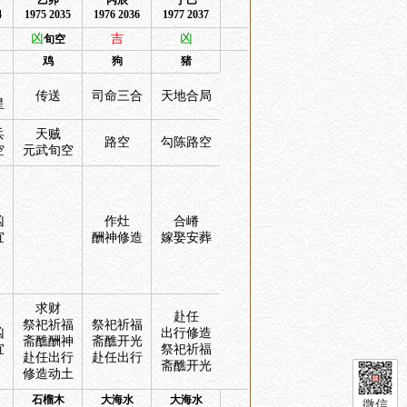
乙卯
丙辰
丁巳
4
1975 2035
1976 2036
1977 2037
凶
吉
凶
旬空
鸡
狗
猪
传送
司命三合
天地合局
星
兵
天贼
路空
勾陈路空
空
元武旬空
凶
作灶
合嵴
宜
酬神修造
嫁娶安葬
求财
赴任
祭祀祈福
祭祀祈福
凶
出行修造
斋醮酬神
斋醮开光
宜
祭祀祈福
赴任出行
赴任出行
斋醮开光
修造动土
石榴木
大海水
大海水
微信