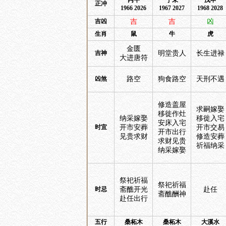
丙午
丁未
戊申
正冲
1966 2026
1967 2027
1968 2028
吉凶
吉
吉
凶
生肖
鼠
牛
虎
金匮
吉神
明堂贵人
长生进禄
大进唐符
凶煞
路空
狗食路空
天刑不遇
修造盖屋
求嗣嫁娶
移徙作灶
纳采嫁娶
移徙入宅
安床入宅
时宜
开市安葬
开市交易
开市出行
见贵求财
修造安葬
求财见贵
祈福纳采
纳采嫁娶
祭祀祈福
祭祀祈福
时忌
斋醮开光
赴任
斋醮酬神
赴任出行
五行
桑柘木
桑柘木
大溪水