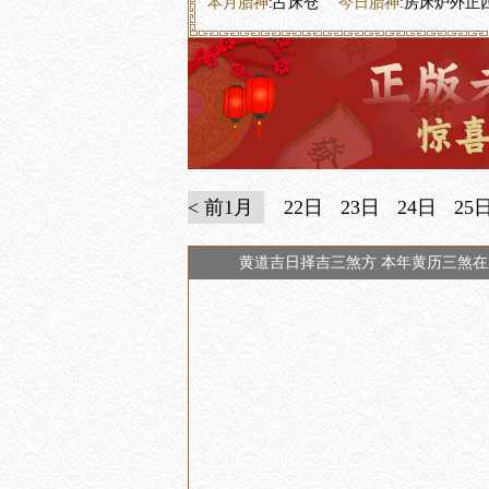
本月胎神
:占床仓
今日胎神
:房床炉外正
< 前1月
22日
23日
24日
25
黄道吉日择吉三煞方 本年黄历三煞在