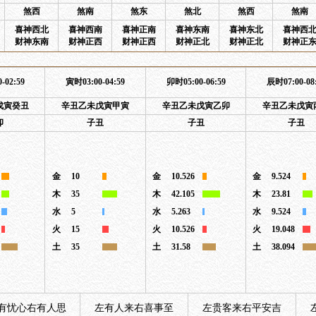
煞西
煞南
煞东
煞北
煞西
煞南
喜神西北
喜神西南
喜神正南
喜神东南
喜神东北
喜神西
财神东南
财神正西
财神正西
财神正北
财神正北
财神正
-02:59
寅时03:00-04:59
卯时05:00-06:59
辰时07:00-08
戊寅癸丑
辛丑乙未戊寅甲寅
辛丑乙未戊寅乙卯
辛丑乙未戊寅
卯
子丑
子丑
子丑
金
10
金
10.526
金
9.524
木
35
木
42.105
木
23.81
水
5
水
5.263
水
9.524
火
15
火
10.526
火
19.048
土
35
土
31.58
土
38.094
有忧心右有人思
左有人来右喜事至
左贵客来右平安吉