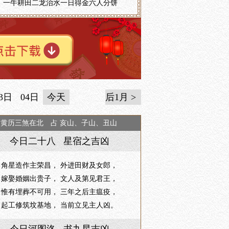
一牛耕田二龙治水一日得金六人分饼
3日
04日
今天
后1月 >
日黄历三煞在北 占 亥山、子山、丑山
今日二十八 星宿之吉凶
角星造作主荣昌， 外进田财及女郎，
嫁娶婚姻出贵子， 文人及第见君王，
惟有埋葬不可用， 三年之后主瘟疫，
起工修筑坟基地， 当前立见主人凶。