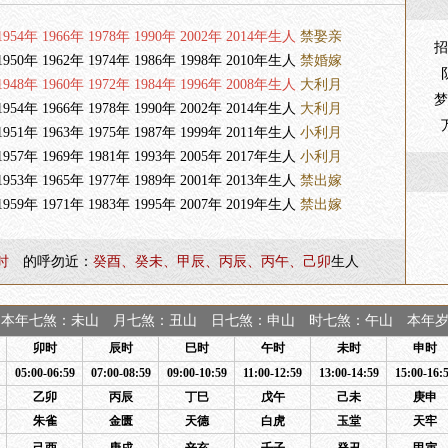
954年 1966年 1978年 1990年 2002年 2014年生人
禁娶亲
招
950年 1962年 1974年 1986年 1998年 2010年生人
禁婚嫁
948年 1960年 1972年 1984年 1996年 2008年生人
大利月
梦
954年 1966年 1978年 1990年 2002年 2014年生人
大利月
951年 1963年 1975年 1987年 1999年 2011年生人
小利月
957年 1969年 1981年 1993年 2005年 2017年生人
小利月
953年 1965年 1977年 1989年 2001年 2013年生人
禁出嫁
959年 1971年 1983年 1995年 2007年 2019年生人
禁出嫁
时
的呼勿近：
癸酉、癸未、甲辰、丙辰、丙午、己卯
生人
本年七煞：未山 月七煞：丑山 日七煞：申山 时七煞：午山 本年岁煞
卯时
辰时
巳时
午时
未时
申时
05:00-06:59
07:00-08:59
09:00-10:59
11:00-12:59
13:00-14:59
15:00-16:
乙卯
丙辰
丁巳
戊午
己未
庚申
朱雀
金匮
天德
白虎
玉堂
天牢