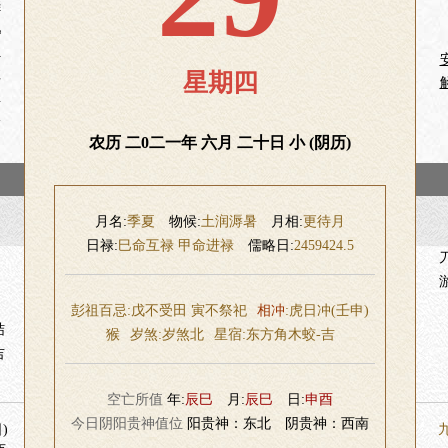
葬
祀
造
柱
星期四
屋
络
农历 二0二一年 六月 二十日 小 (阴历)
月名:
季夏
物候:
土润溽暑
月相:
更待月
日禄:
巳命互禄 甲命进禄
儒略日:
2459424.5
彭祖百忌:戊不受田 寅不祭祀
相冲
:虎日冲(壬申)
结
猴
岁煞:
岁煞北
星宿:
东方角木蛟-吉
吉
空亡所值
年:
辰巳
月:
辰巳
日:
申酉
今日阴阳贵神值位
阳贵神：东北 阴贵神：西南
)