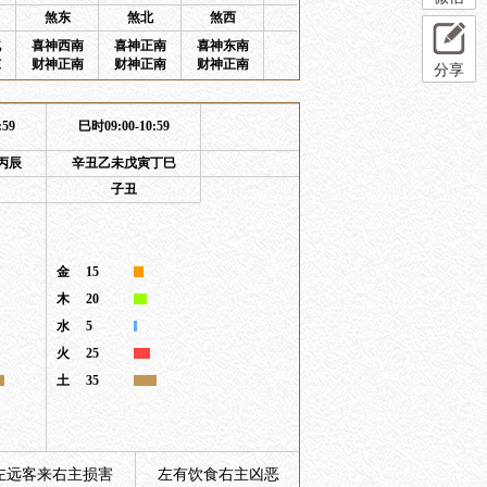
煞东
煞北
煞西
北
喜神西南
喜神正南
喜神东南
东
财神正南
财神正南
财神正南
分享
:59
巳时09:00-10:59
丙辰
辛丑乙未戊寅丁巳
子丑
金
15
木
20
水
5
火
25
土
35
左远客来右主损害
左有饮食右主凶恶